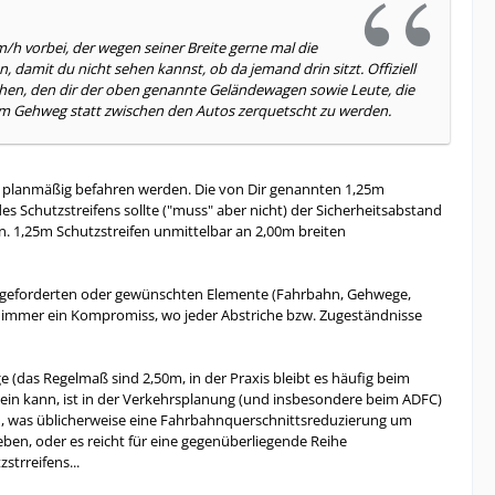
/h vorbei, der wegen seiner Breite gerne mal die
n, damit du nicht sehen kannst, ob da jemand drin sitzt. Offiziell
ehen, den dir der oben genannte Geländewagen sowie Leute, die
dem Gehweg statt zwischen den Autos zerquetscht zu werden.
r planmäßig befahren werden. Die von Dir genannten 1,25m
es Schutzstreifens sollte ("muss" aber nicht) der Sicherheitsabstand
. 1,25m Schutzstreifen unmittelbar an 2,00m breiten
le geforderten oder gewünschten Elemente (Fahrbahn, Gehwege,
ch immer ein Kompromiss, wo jeder Abstriche bzw. Zugeständnisse
 (das Regelmaß sind 2,50m, in der Praxis bleibt es häufig beim
ein kann, ist in der Verkehrsplanung (und insbesondere beim ADFC)
ten, was üblicherweise eine Fahrbahnquerschnittsreduzierung um
en, oder es reicht für eine gegenüberliegende Reihe
trreifens...