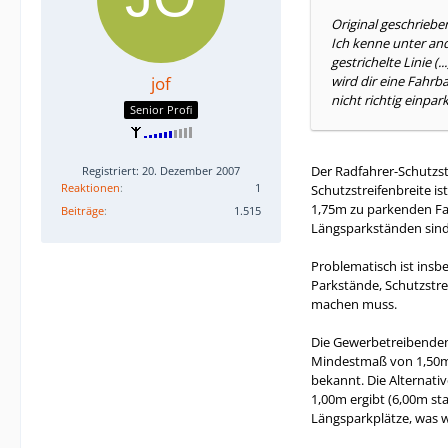
Original geschriebe
Ich kenne unter and
gestrichelte Linie (
jof
wird dir eine Fahr
nicht richtig einp
Senior Profi
Der Radfahrer-Schutzs
Registriert: 20. Dezember 2007
Reaktionen
1
Schutzstreifenbreite is
1,75m zu parkenden Fah
Beiträge
1.515
Längsparkständen sind a
Problematisch ist ins
Parkstände, Schutzstre
machen muss.
Die Gewerbetreibenden 
Mindestmaß von 1,50m),
bekannt. Die Alternati
1,00m ergibt (6,00m st
Längsparkplätze, was w