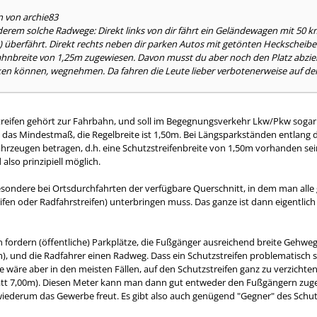
n von archie83
erem solche Radwege: Direkt links von dir fährt ein Geländewagen mit 50 km
...) überfährt. Direkt rechts neben dir parken Autos mit getönten Heckscheibe
bahnbreite von 1,25m zugewiesen. Davon musst du aber noch den Platz abzi
arken können, wegnehmen. Da fahren die Leute lieber verbotenerweise auf 
treifen gehört zur Fahrbahn, und soll im Begegnungsverkehr Lkw/Pkw soga
t das Mindestmaß, die Regelbreite ist 1,50m. Bei Längsparkständen entlang d
rzeugen betragen, d.h. eine Schutzstreifenbreite von 1,50m vorhanden sein
lso prinzipiell möglich.
besondere bei Ortsdurchfahrten der verfügbare Querschnitt, in dem man al
ifen oder Radfahrstreifen) unterbringen muss. Das ganze ist dann eigentli
fordern (öffentliche) Parkplätze, die Fußgänger ausreichend breite Gehwege
 und die Radfahrer einen Radweg. Dass ein Schutzstreifen problematisch s
ve wäre aber in den meisten Fällen, auf den Schutzstreifen ganz zu verzich
att 7,00m). Diesen Meter kann man dann gut entweder den Fußgängern zugeb
iederum das Gewerbe freut. Es gibt also auch genügend "Gegner" des Schutzs