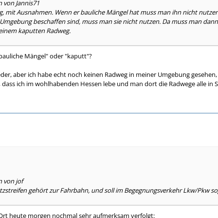
n von Jannis71
tig, mit Ausnahmen. Wenn er bauliche Mängel hat muss man ihn nicht nutzen
Umgebung beschaffen sind, muss man sie nicht nutzen. Da muss man dann f
 einem kaputten Radweg.
 "bauliche Mängel" oder "kaputt"?
der, aber ich habe echt noch keinen Radweg in meiner Umgebung gesehen, d
an, dass ich im wohlhabenden Hessen lebe und man dort die Radwege alle in S
n von jof
tzstreifen gehört zur Fahrbahn, und soll im Begegnungsverkehr Lkw/Pkw so
m Ort heute morgen nochmal sehr aufmerksam verfolgt: