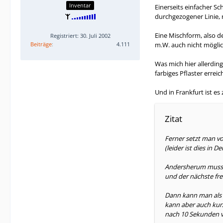
Inventar
Einerseits einfacher S
durchgezogener Linie,
Eine Mischform, also de
Registriert: 30. Juli 2002
Beiträge
4.111
m.W. auch nicht möglic
Was mich hier allerdin
farbiges Pflaster erre
Und in Frankfurt ist e
Zitat
Ferner setzt man vo
(leider ist dies in 
Andersherum muss m
und der nächste fre
Dann kann man als 
kann aber auch kur
nach 10 Sekunden v