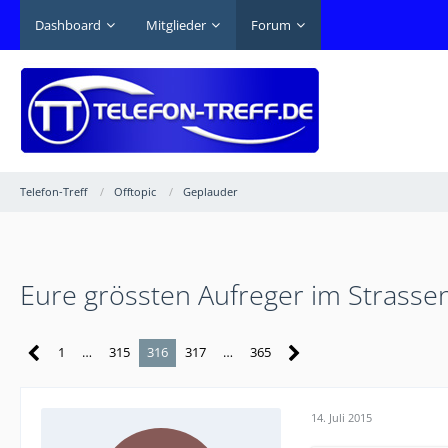
Dashboard
Mitglieder
Forum
Telefon-Treff
Offtopic
Geplauder
Eure grössten Aufreger im Strasse
1
…
315
316
317
…
365
14. Juli 2015