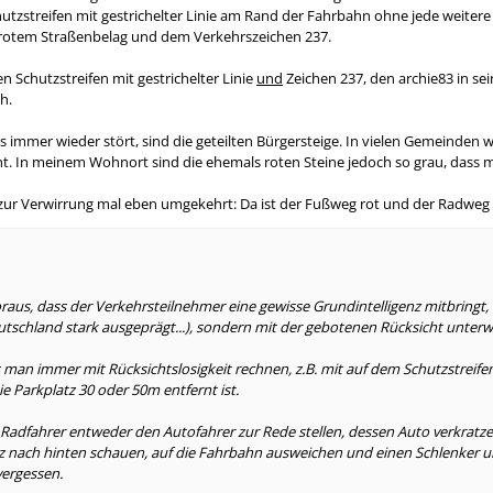
chutzstreifen mit gestrichelter Linie am Rand der Fahrbahn ohne jede weite
 rotem Straßenbelag und dem Verkehrszeichen 237.
n Schutzstreifen mit gestrichelter Linie
und
Zeichen 237, den archie83 in se
h.
gs immer wieder stört, sind die geteilten Bürgersteige. In vielen Gemeinden
icht. In meinem Wohnort sind die ehemals roten Steine jedoch so grau, das
s zur Verwirrung mal eben umgekehrt: Da ist der Fußweg rot und der Radweg 
raus, dass der Verkehrsteilnehmer eine gewisse Grundintelligenz mitbringt, 
Deutschland stark ausgeprägt...), sondern mit der gebotenen Rücksicht unterwe
an immer mit Rücksichtslosigkeit rechnen, z.B. mit auf dem Schutzstreifen
ie Parkplatz 30 oder 50m entfernt ist.
Radfahrer entweder den Autofahrer zur Rede stellen, dessen Auto verkra
z nach hinten schauen, auf die Fahrbahn ausweichen und einen Schlenker um
ergessen.