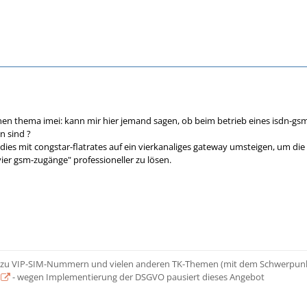
en thema imei: kann mir hier jemand sagen, ob beim betrieb eines isdn-gsm
n sind ?
ndies mit congstar-flatrates auf ein vierkanaliges gateway umsteigen, um d
 vier gsm-zugänge" professioneller zu lösen.
zu VIP-SIM-Nummern und vielen anderen TK-Themen (mit dem Schwerpunkt
- wegen Implementierung der DSGVO pausiert dieses Angebot