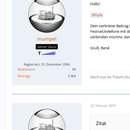
Hallo!
hyla
Dein verlinkter Beitrag
Festnetztelefone mit d
verbinden möchte, dan
mumpel
Senior Guru
Gruß, René
Registriert: 25. Dezember 2006
Reaktionen
69
Beiträge
2.964
Doch nur im Traum Du wi
22. Februar 2010
Zitat