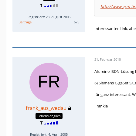
http://www.gsm-tis
Registriert: 28. August 2006
Beiträge
675
Interessanter Link, ab
21. Februar 2010
Als reine ISDN-Lösung h
6) Siemens GigaSet SX
für ganz interessant. 
Frankie
frank_aus_wedau
Lebenslänglich
Registriert: 4. April 2005