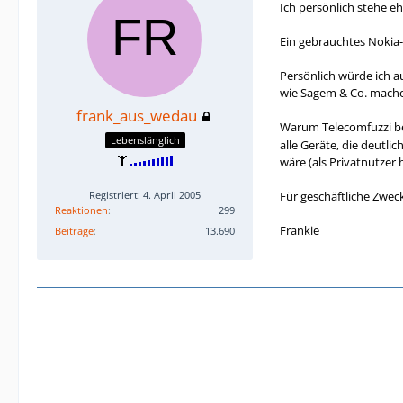
Ich persönlich stehe e
Ein gebrauchtes Nokia-
Persönlich würde ich a
wie Sagem & Co. mache 
frank_aus_wedau
Warum Telecomfuzzi be
Lebenslänglich
alle Geräte, die deutli
wäre (als Privatnutzer h
Registriert: 4. April 2005
Für geschäftliche Zweck
Reaktionen
299
Frankie
Beiträge
13.690