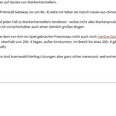
her auf Geräte von Markenherstellern.
Premicell Gateway (so um 80,- €) wäre mir lieber als manch neues aus chin
uf jeden Fall zu Markenherstellern tendieren - wobei nicht alles Markenp
ich vorsichtshalber auch einen ziemlich großen Bogen.
i dem von ihm ins Spiel gebrachte Preisniveau nicht auch noch
Vierling-Ga
ch oberhalb von 200,- € liegen, außer Konkurrenz. Im Breich bis etwa 200,- € g
alt).
e sind Auerswald/Vierling-Lösungen aber ganz sicher ineressant, weil extrem