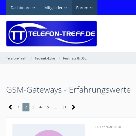
Dashboard
Mitglieder
Forum
Telefon-Treff
Technik-Ecke
Festnetz & DSL
GSM-Gateways - Erfahrungswerte
1
2
3
4
5
…
31
21. Februar 2010