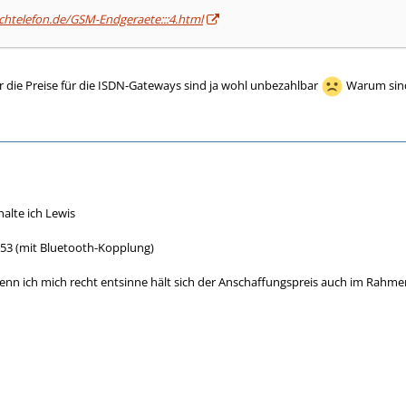
chtelefon.de/GSM-Endgeraete:::4.html
er die Preise für die ISDN-Gateways sind ja wohl unbezahlbar
Warum sind 
alte ich Lewis
353 (mit Bluetooth-Kopplung)
Wenn ich mich recht entsinne hält sich der Anschaffungspreis auch im Rahme