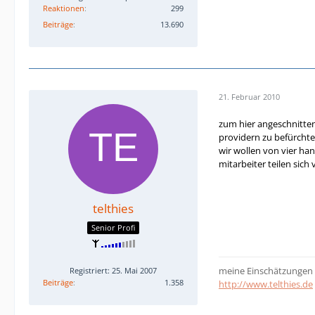
Reaktionen
299
Beiträge
13.690
21. Februar 2010
zum hier angeschnitten
providern zu befürchte
wir wollen von vier ha
mitarbeiter teilen sich
telthies
Senior Profi
meine Einschätzungen 
Registriert: 25. Mai 2007
Beiträge
1.358
http://www.telthies.de