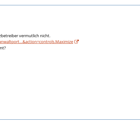
zbetreiber vermutlich nicht.
anwaltport…&action=controls.Maximize
mt?