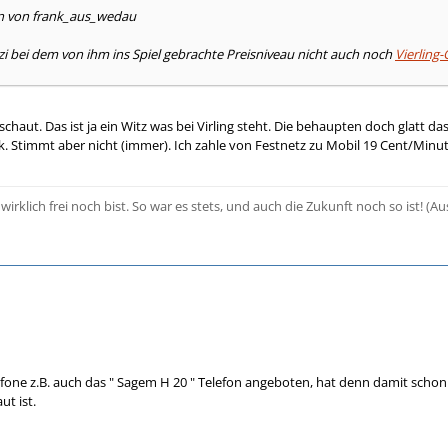
en von frank_aus_wedau
 bei dem von ihm ins Spiel gebrachte Preisniveau nicht auch noch
Vierling
haut. Das ist ja ein Witz was bei Virling steht. Die behaupten doch glatt d
. Stimmt aber nicht (immer). Ich zahle von Festnetz zu Mobil 19 Cent/Minut
rklich frei noch bist. So war es stets, und auch die Zukunft noch so ist! (Au
dafone z.B. auch das " Sagem H 20 " Telefon angeboten, hat denn damit schon 
ut ist.