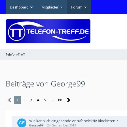
Dashboard
Mitglieder
Forum
Telefon-Treff
Beiträge von George99
1
2
3
4
5
…
68
Wie kann ich eingehende Anrufe selektiv blockieren ?
George99
20. September 2013