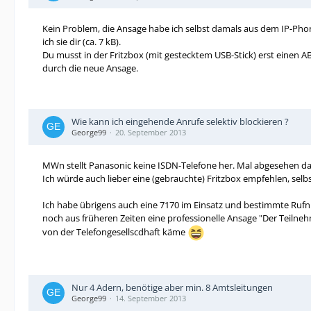
Kein Problem, die Ansage habe ich selbst damals aus dem IP-Phon
ich sie dir (ca. 7 kB).
Du musst in der Fritzbox (mit gestecktem USB-Stick) erst einen AB
durch die neue Ansage.
Wie kann ich eingehende Anrufe selektiv blockieren ?
George99
20. September 2013
MWn stellt Panasonic keine ISDN-Telefone her. Mal abgesehen dav
Ich würde auch lieber eine (gebrauchte) Fritzbox empfehlen, selbst
Ich habe übrigens auch eine 7170 im Einsatz und bestimmte Rufnu
noch aus früheren Zeiten eine professionelle Ansage "Der Teilneh
von der Telefongesellscdhaft käme
Nur 4 Adern, benötige aber min. 8 Amtsleitungen
George99
14. September 2013