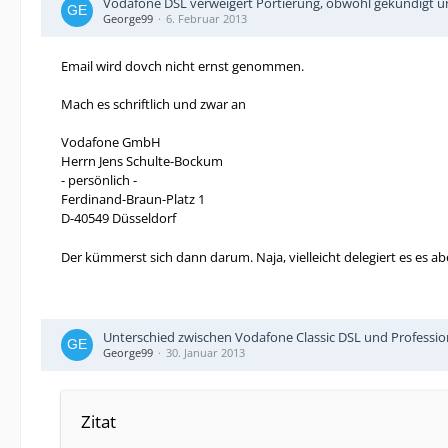
Vodafone DSL verweigert Portierung, obwohl gekündigt und
George99
6. Februar 2013
Email wird dovch nicht ernst genommen.
Mach es schriftlich und zwar an
Vodafone GmbH
Herrn Jens Schulte-Bockum
- persönlich -
Ferdinand-Braun-Platz 1
D-40549 Düsseldorf
Der kümmerst sich dann darum. Naja, vielleicht delegiert es es a
Unterschied zwischen Vodafone Classic DSL und Professio
George99
30. Januar 2013
Zitat