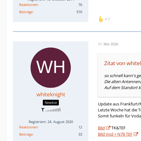
Reaktionen
76
Beiträge
570
1
11. Mai 2026
Zitat von white
so schnell kann's g
Die alten Antennena
Auf dem Standort 
whiteknight
Newbie
Update aus Frankfurt/
Letzte Woche hat die 
Somit funkeln für Voda
Registriert: 24. August 2020
Reaktionen
12
Bild
TK&TEF
Bild Vod + N78 TEF
Beiträge
33