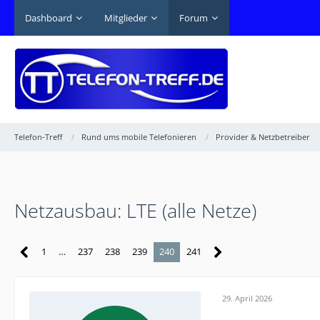
Dashboard
Mitglieder
Forum
Telefon-Treff
Rund ums mobile Telefonieren
Provider & Netzbetreiber
Netzausbau: LTE (alle Netze)
1
…
237
238
239
240
241
29. April 2026