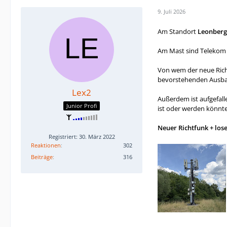
9. Juli 2026
Am Standort
Leonberg
Am Mast sind Telekom (
Von wem der neue Richt
bevorstehenden Ausbau 
Lex2
Außerdem ist aufgefall
Junior Profi
ist oder werden könnt
Neuer Richtfunk + los
Registriert: 30. März 2022
Reaktionen
302
Beiträge
316