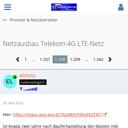
Provider & Netzbetreiber
Netzausbau Telekom 4G LTE-Netz
1
…
1.337
1.338
1.339
…
1.342
elchris
Online
Lebenslänglich
26. Mai 2026
Hier:
https://maps.app.goo.gl/7ALWEKiY9NzPe2TM7
Ist knapp zwei Jahre nach Baufertigstellung des Masten inkl.