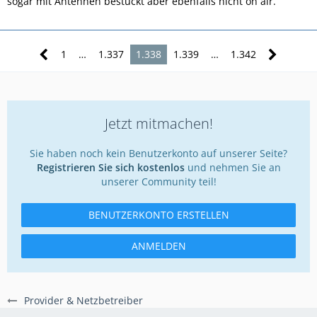
sogar mit Antennen bestückt aber ebenfalls nicht on air.
1
…
1.337
1.338
1.339
…
1.342
Jetzt mitmachen!
Sie haben noch kein Benutzerkonto auf unserer Seite?
Registrieren Sie sich kostenlos
und nehmen Sie an
unserer Community teil!
BENUTZERKONTO ERSTELLEN
ANMELDEN
Provider & Netzbetreiber