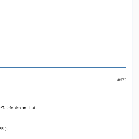
#672
2/Telefonica am Hut.
FR").