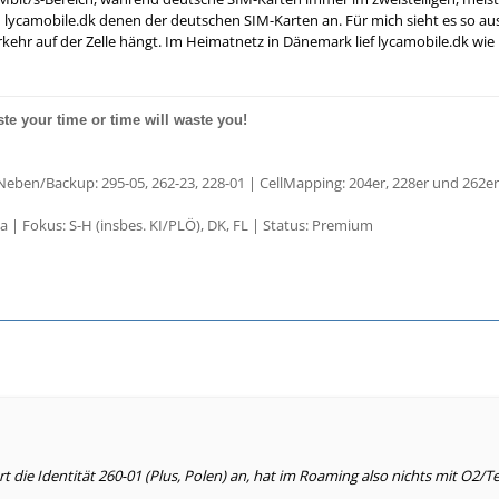
lycamobile.dk denen der deutschen SIM-Karten an. Für mich sieht es so aus, 
kehr auf der Zelle hängt. Im Heimatnetz in Dänemark lief lycamobile.dk wie 
ste your time
or time will waste you!
Neben/Backup: 295-05, 262-23, 228-01 | CellMapping: 204er, 228er und 262er
| Fokus: S-H (insbes. KI/PLÖ), DK, FL | Status: Premium
t die Identität 260-01 (Plus, Polen) an, hat im Roaming also nichts mit O2/T