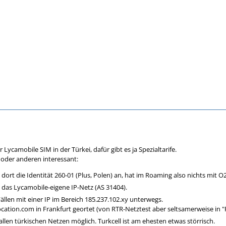
 Lycamobile SIM in der Türkei, dafür gibt es ja Spezialtarife.
n oder anderen interessant:
dort die Identität 260-01 (Plus, Polen) an, hat im Roaming also nichts mit O
 das Lycamobile-eigene IP-Netz (AS 31404).
 Fällen mit einer IP im Bereich 185.237.102.xy unterwegs.
ocation.com in Frankfurt geortet (von RTR-Netztest aber seltsamerweise in "
llen türkischen Netzen möglich. Turkcell ist am ehesten etwas störrisch.