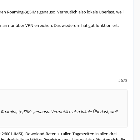
n Roaming-(e)SIMs genauso. Vermutlich also lokale Überlast, weil
n man nur über VPN erreichen. Das wiederum hat gut funktioniert.
#673
oaming-(e)SIMs genauso. Vermutlich also lokale Überlast, weil
 26001-IMSI): Download-Raten zu allen Tageszeiten in allen drei
im dreistelligen Mbit/s-Bereich waren. Nur nachts näherten sich die