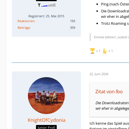
Ping (nach Öste
Die Downloadrat
wir eher in abg
Registriert: 25. Mai 2015
Reaktionen
193
Trotz Roaming si
Beiträge
359
Einmal editiert, zuletzt
1
1
22. Juni 2026
Zitat von lbo
Die Downloadraten 
wir eher in abgele
KnightOfCydonia
Ich kenne das Spiel aus
Junior Profi
Netzen im einstelligen