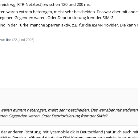
rreich wg. RTR-Netztest) zwischen 120 und 200 ms.
en waren extrem heterogen, meist sehr bescheiden. Das war aber mit andere
elegenen Gegenden waren. Oder Depriorisierung fremder SIMs?
nd in der Türkei manche Sperren aktiv, z.B. für die eSIM-Provider. Die kan
 von
lbo
(
22. Juni 2026
)
waren extrem heterogen, meist sehr bescheiden. Das war aber mit anderen R
genen Gegenden waren. Oder Depriorisierung fremder SIMs?
 der anderen Richtung, mit lycamobile.dk in Deutschland (natürlich auch mit
 Mbit/s-Bereich, während deutsche SIM-Karten immer im zweistelligen, meist 