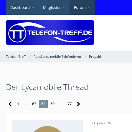
Dashboard
Mitglieder
Forum
Telefon-Treff
Rund ums mobile Telefonieren
Prepaid
Der Lycamobile Thread
1
…
67
68
69
…
77
21. Juni 2026