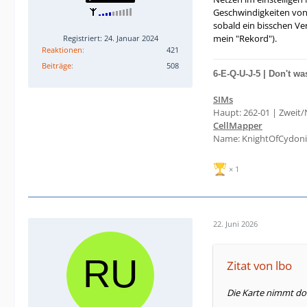
Geschwindigkeiten von 
sobald ein bisschen Ver
mein "Rekord").
Registriert: 24. Januar 2024
Reaktionen
421
Beiträge
508
6-E-Q-U-J-5 |
Don't wa
SIMs
Haupt: 262-01 | Zweit/
CellMapper
Name: KnightOfCydonia 
1
22. Juni 2026
Zitat von lbo
Die Karte nimmt dor