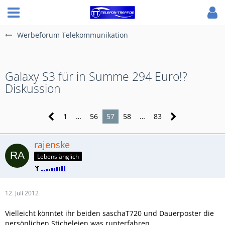
Werbeforum Telekommunikation
Galaxy S3 für in Summe 294 Euro!?
Diskussion
1
…
56
57
58
…
83
rajenske
Lebenslänglich
12. Juli 2012
Vielleicht könntet ihr beiden saschaT720 und Dauerposter die
persönlichen Sticheleien was runterfahren...