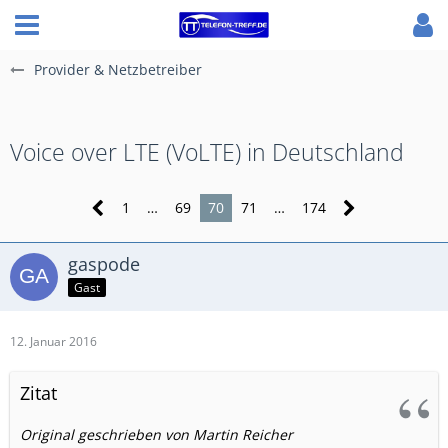
Provider & Netzbetreiber
Voice over LTE (VoLTE) in Deutschland
1
…
69
70
71
…
174
gaspode
Gast
12. Januar 2016
Zitat
Original geschrieben von Martin Reicher