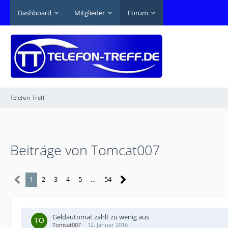
Dashboard
Mitglieder
Forum
Telefon-Treff
Beiträge von Tomcat007
1
2
3
4
5
…
54
Geldautomat zahlt zu wenig aus
Tomcat007
12. Januar 2016