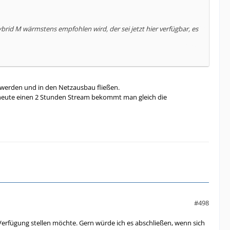
id M wärmstens empfohlen wird, der sei jetzt hier verfügbar, es
d Speed-Option M.
rd, sollte doch die Buchung der Speedoption L möglich sein. Im
t werden und in den Netzausbau fließen.
 heute einen 2 Stunden Stream bekommt man gleich die
Bit" aus. Hybrid M ist laut Verfügbarkeitsprüfung nicht buchbar.
der derzeit auf 10 MBit gedrosselt wird.
#498
Verfügung stellen möchte. Gern würde ich es abschließen, wenn sich