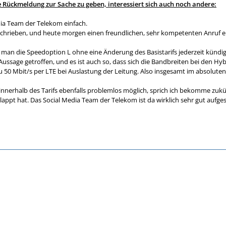
 Rückmeldung zur Sache zu geben, interessiert sich auch noch andere:
ia Team der Telekom einfach.
schrieben, und heute morgen einen freundlichen, sehr kompetenten Anruf e
ass man die Speedoption L ohne eine Änderung des Basistarifs jederzeit künd
 Aussage getroffen, und es ist auch so, dass sich die Bandbreiten bei den H
 50 Mbit/s per LTE bei Auslastung der Leitung. Also insgesamt im absoluten 
nnerhalb des Tarifs ebenfalls problemlos möglich, sprich ich bekomme zukünf
lappt hat. Das Social Media Team der Telekom ist da wirklich sehr gut aufge