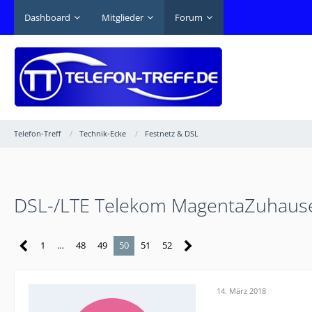
Dashboard
Mitglieder
Forum
Telefon-Treff
Technik-Ecke
Festnetz & DSL
DSL-/LTE Telekom MagentaZuhause H
1
…
48
49
50
51
52
14. März 2018