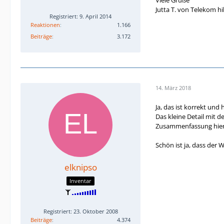
Jutta T. von Telekom hil
Registriert: 9. April 2014
Reaktionen
1.166
Beiträge
3.172
14. März 2018
Ja, das ist korrekt und
Das kleine Detail mit d
Zusammenfassung hier j
Schön ist ja, dass der 
elknipso
Inventar
Registriert: 23. Oktober 2008
Beiträge
4.374