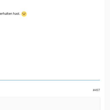
 erhalten hast.
#497