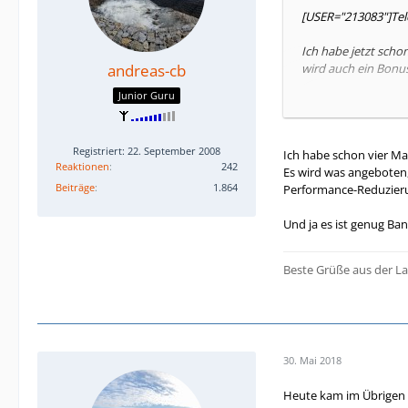
[USER="213083"]Tel
Ich habe jetzt scho
andreas-cb
wird auch ein Bonu
Junior Guru
Ich bin Bestandskun
Da jetzt hier offen
Kundencenter ist ni
Registriert: 22. September 2008
Ich habe schon vier Ma
Reaktionen
242
Es wird was angeboten
Die Verfügbarkeitspr
Beiträge
1.864
Performance-Reduzieru
Wie kann ich die Sp
Und ja es ist genug Ba
Gruß
Lisa
Beste Grüße aus der La
30. Mai 2018
Heute kam im Übrigen s