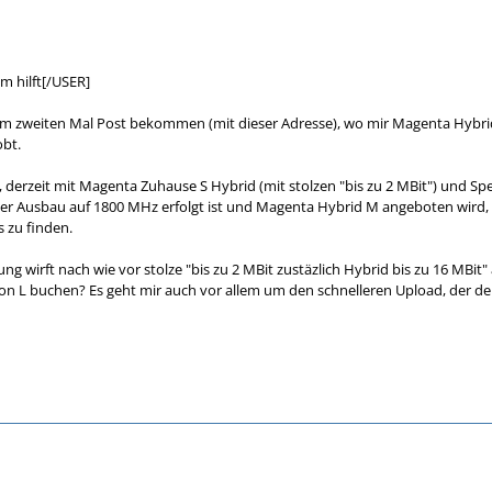
m hilft[/USER]
um zweiten Mal Post bekommen (mit dieser Adresse), wo mir Magenta Hybrid 
obt.
 derzeit mit Magenta Zuhause S Hybrid (mit stolzen "bis zu 2 MBit") und S
 der Ausbau auf 1800 MHz erfolgt ist und Magenta Hybrid M angeboten wird,
s zu finden.
ng wirft nach wie vor stolze "bis zu 2 MBit zustäzlich Hybrid bis zu 16 MBit
on L buchen? Es geht mir auch vor allem um den schnelleren Upload, der derz