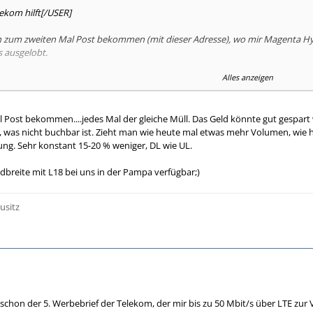
ekom hilft[/USER]
n zum zweiten Mal Post bekommen (mit dieser Adresse), wo mir Magenta Hybr
s ausgelobt.
Alles anzeigen
de, derzeit mit Magenta Zuhause S Hybrid (mit stolzen "bis zu 2 MBit") un
bar der Ausbau auf 1800 MHz erfolgt ist und Magenta Hybrid M angeboten wi
chts zu finden.
l Post bekommen....jedes Mal der gleiche Müll. Das Geld könnte gut gespar
, was nicht buchbar ist. Zieht man wie heute mal etwas mehr Volumen, wie
üfung wirft nach wie vor stolze "bis zu 2 MBit zustäzlich Hybrid bis zu 16 M
ng. Sehr konstant 15-20 % weniger, DL wie UL.
eedoption L buchen? Es geht mir auch vor allem um den schnelleren Upload, 
ndbreite mit L18 bei uns in der Pampa verfügbar;)
usitz
chon der 5. Werbebrief der Telekom, der mir bis zu 50 Mbit/s über LTE zur 