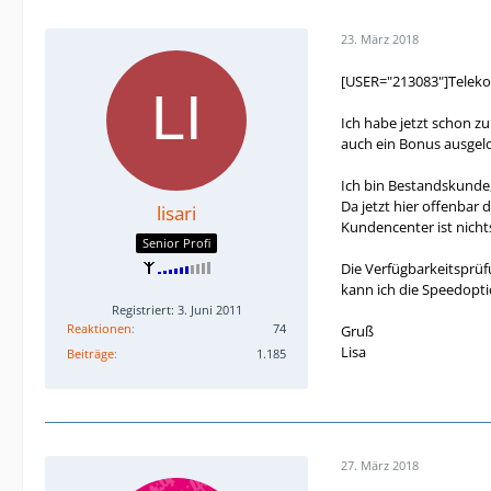
23. März 2018
[USER="213083"]Teleko
Ich habe jetzt schon z
auch ein Bonus ausgel
Ich bin Bestandskunde,
Da jetzt hier offenbar
lisari
Kundencenter ist nicht
Senior Profi
Die Verfügbarkeitsprüfu
kann ich die Speedopti
Registriert: 3. Juni 2011
Reaktionen
74
Gruß
Lisa
Beiträge
1.185
27. März 2018