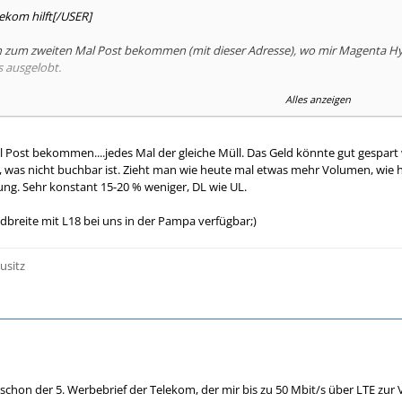
ekom hilft[/USER]
n zum zweiten Mal Post bekommen (mit dieser Adresse), wo mir Magenta Hybr
s ausgelobt.
Alles anzeigen
de, derzeit mit Magenta Zuhause S Hybrid (mit stolzen "bis zu 2 MBit") un
bar der Ausbau auf 1800 MHz erfolgt ist und Magenta Hybrid M angeboten wi
chts zu finden.
l Post bekommen....jedes Mal der gleiche Müll. Das Geld könnte gut gespar
, was nicht buchbar ist. Zieht man wie heute mal etwas mehr Volumen, wie
üfung wirft nach wie vor stolze "bis zu 2 MBit zustäzlich Hybrid bis zu 16 M
ng. Sehr konstant 15-20 % weniger, DL wie UL.
eedoption L buchen? Es geht mir auch vor allem um den schnelleren Upload, 
ndbreite mit L18 bei uns in der Pampa verfügbar;)
usitz
chon der 5. Werbebrief der Telekom, der mir bis zu 50 Mbit/s über LTE zur 