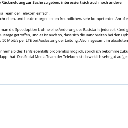
 Rückmeldung zur Sache zu geben, interessiert sich auch noch andere:
ia Team der Telekom einfach.
schrieben, und heute morgen einen freundlichen, sehr kompetenten Anruf e
ass man die Speedoption L ohne eine Änderung des Basistarifs jederzeit künd
 Aussage getroffen, und es ist auch so, dass sich die Bandbreiten bei den H
 50 Mbit/s per LTE bei Auslastung der Leitung. Also insgesamt im absoluten 
nnerhalb des Tarifs ebenfalls problemlos möglich, sprich ich bekomme zukünf
lappt hat. Das Social Media Team der Telekom ist da wirklich sehr gut aufge