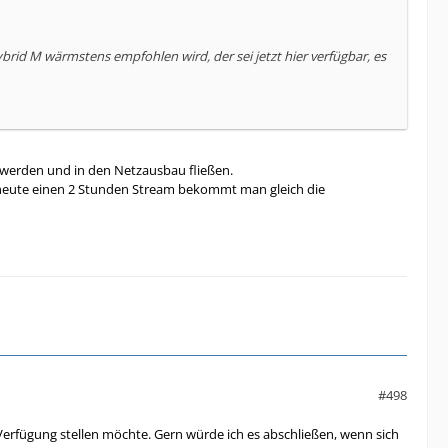
id M wärmstens empfohlen wird, der sei jetzt hier verfügbar, es
d Speed-Option M.
rd, sollte doch die Buchung der Speedoption L möglich sein. Im
t werden und in den Netzausbau fließen.
 heute einen 2 Stunden Stream bekommt man gleich die
Bit" aus. Hybrid M ist laut Verfügbarkeitsprüfung nicht buchbar.
der derzeit auf 10 MBit gedrosselt wird.
#498
Verfügung stellen möchte. Gern würde ich es abschließen, wenn sich