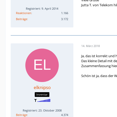
Jutta T. von Telekom hil
Registriert: 9. April 2014
Reaktionen
1.166
Beiträge
3.172
14. März 2018
Ja, das ist korrekt und
Das kleine Detail mit d
Zusammenfassung hier j
Schön ist ja, dass der 
elknipso
Inventar
Registriert: 23. Oktober 2008
Beiträge
4.374