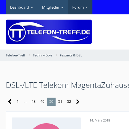
Dashboard
Mitglieder
Forum
Telefon-Treff
Technik-Ecke
Festnetz & DSL
DSL-/LTE Telekom MagentaZuhause H
1
…
48
49
50
51
52
14. März 2018