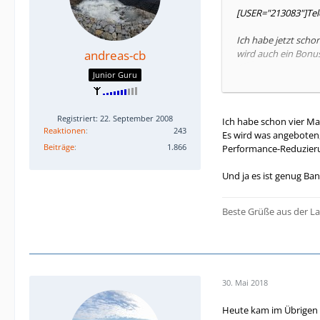
[USER="213083"]Tel
Ich habe jetzt scho
andreas-cb
wird auch ein Bonu
Junior Guru
Ich bin Bestandskun
Da jetzt hier offen
Kundencenter ist ni
Registriert: 22. September 2008
Ich habe schon vier Ma
Reaktionen
243
Es wird was angeboten
Die Verfügbarkeitspr
Beiträge
1.866
Performance-Reduzieru
Wie kann ich die Sp
Und ja es ist genug Ba
Gruß
Lisa
Beste Grüße aus der La
30. Mai 2018
Heute kam im Übrigen s