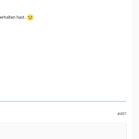
 erhalten hast.
#497