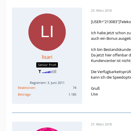
23. März 2018
[USER="213083"]Teleko
Ich habe jetzt schon z
auch ein Bonus ausgel
Ich bin Bestandskunde,
Da jetzt hier offenbar
lisari
Kundencenter ist nicht
Senior Profi
Die Verfügbarkeitsprüfu
kann ich die Speedopti
Registriert: 3. Juni 2011
Reaktionen
74
Gruß
Lisa
Beiträge
1.185
27. März 2018