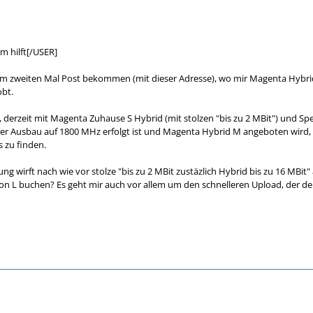
m hilft[/USER]
um zweiten Mal Post bekommen (mit dieser Adresse), wo mir Magenta Hybrid 
obt.
 derzeit mit Magenta Zuhause S Hybrid (mit stolzen "bis zu 2 MBit") und S
 der Ausbau auf 1800 MHz erfolgt ist und Magenta Hybrid M angeboten wird,
s zu finden.
ng wirft nach wie vor stolze "bis zu 2 MBit zustäzlich Hybrid bis zu 16 MBit
on L buchen? Es geht mir auch vor allem um den schnelleren Upload, der derz