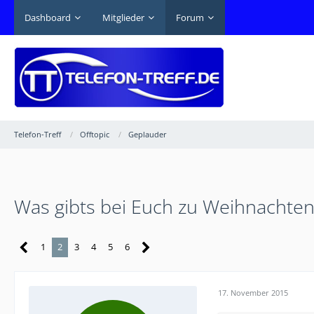
Dashboard
Mitglieder
Forum
Telefon-Treff
Offtopic
Geplauder
Was gibts bei Euch zu Weihnachten
1
2
3
4
5
6
17. November 2015