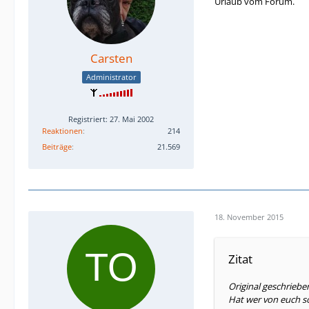
Urlaub vom Forum.
Carsten
Administrator
Registriert: 27. Mai 2002
Reaktionen
214
Beiträge
21.569
18. November 2015
Zitat
Original geschrieb
Hat wer von euch so