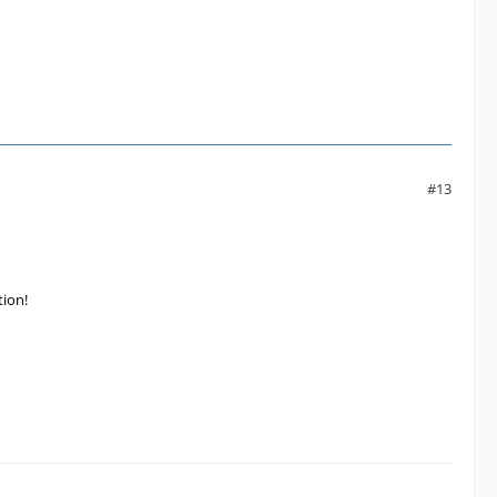
#13
tion!