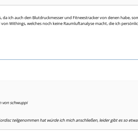
s, da ich auch den Blutdruckmesser und Fitneestracker von denen habe, som
ll von Withings, welches noch keine Raumluftanalyse macht, die ich persönli
en von schwuppi
ordisc teilgenommen hat würde ich mich anschließen, leider gibt es so etwas