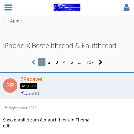
Apple
iPhone X Bestellthread & Kaufthread
1
2
3
4
5
…
107
2Pacaveli
Mitglied
15. September 2017
Sooo parallel zum 8er auch hier ein Thema.
edit