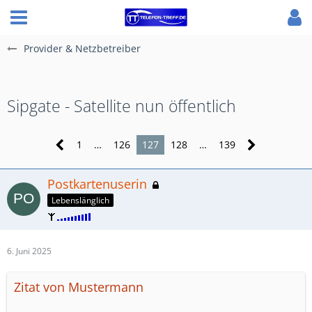
Provider & Netzbetreiber
Sipgate - Satellite nun öffentlich
1
…
126
127
128
…
139
Postkartenuserin
Lebenslänglich
6. Juni 2025
Zitat von Mustermann