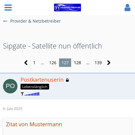
Provider & Netzbetreiber
Sipgate - Satellite nun öffentlich
1
…
126
127
128
…
139
Postkartenuserin
Lebenslänglich
6. Juni 2025
Zitat von Mustermann