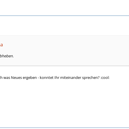
ba
 abheben.
ich was Neues ergeben - konntet Ihr miteinander sprechen? :cool: