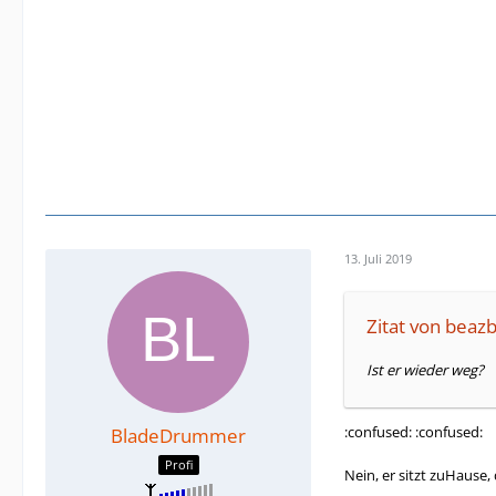
13. Juli 2019
Zitat von beaz
Ist er wieder weg?
:confused: :confused:
BladeDrummer
Profi
Nein, er sitzt zuHause