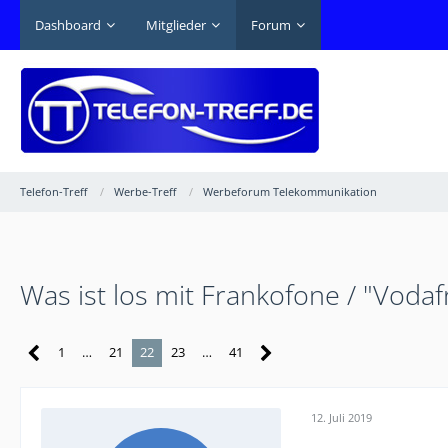
Dashboard
Mitglieder
Forum
Telefon-Treff
Werbe-Treff
Werbeforum Telekommunikation
Was ist los mit Frankofone / "Vodaf
1
…
21
22
23
…
41
12. Juli 2019