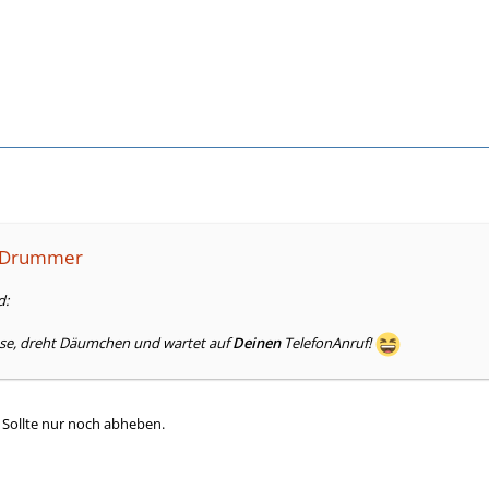
deDrummer
d:
ause, dreht Däumchen und wartet auf
Deinen
TelefonAnruf!
. Sollte nur noch abheben.