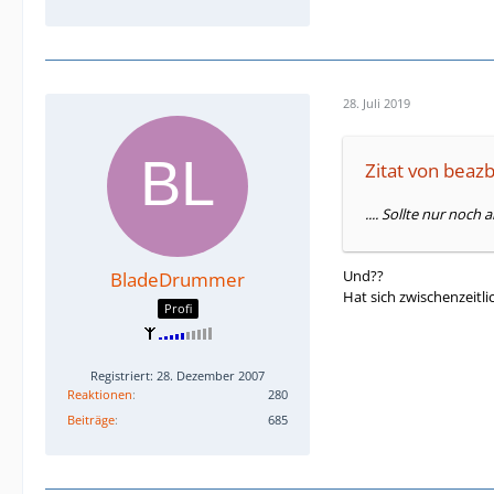
28. Juli 2019
Zitat von beaz
.... Sollte nur noch
Und??
BladeDrummer
Hat sich zwischenzeitl
Profi
Registriert: 28. Dezember 2007
Reaktionen
280
Beiträge
685