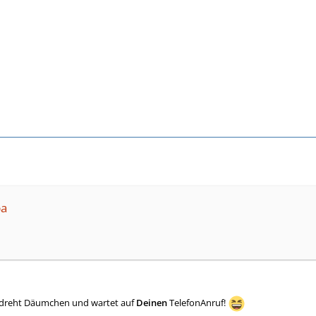
ba
, dreht Däumchen und wartet auf
Deinen
TelefonAnruf!