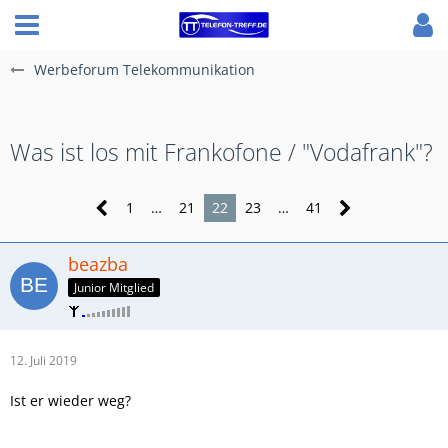
Werbeforum Telekommunikation
Was ist los mit Frankofone / "Vodafrank"?
1
…
21
22
23
…
41
beazba
Junior Mitglied
12. Juli 2019
Ist er wieder weg?