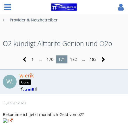
Provider & Netzbetreiber
O2 kündigt Alttarife Genion und O2o
1
…
170
171
172
…
183
w.erik
Guru
1. Januar 2023
Bekomme ich jetzt monatlich Geld von o2?