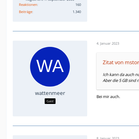
Reaktionen
160
Beiträge
1.340
4. Januar 2023
Zitat von msto
Ich kann da auch n
Aber die 5 GB sind 
wattenmeer
Bei mir auch.
Gast
8. Januar 2023