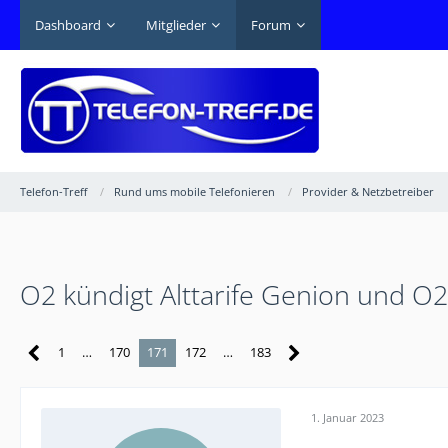
Dashboard
Mitglieder
Forum
Telefon-Treff
Rund ums mobile Telefonieren
Provider & Netzbetreiber
O2 kündigt Alttarife Genion und O
1
…
170
171
172
…
183
1. Januar 2023