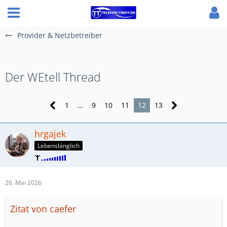
Provider & Netzbetreiber
Der WEtell Thread
1
…
9
10
11
12
13
hrgajek
Lebenslänglich
26. Mai 2026
Zitat von caefer