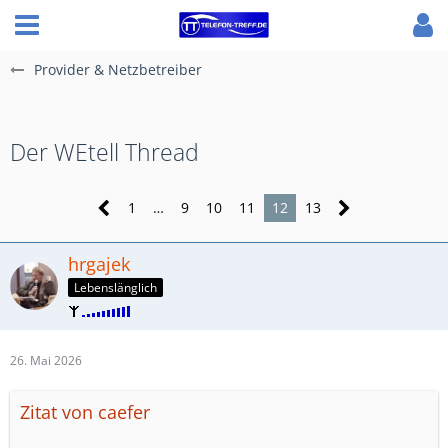
Provider & Netzbetreiber
Der WEtell Thread
1
…
9
10
11
12
13
hrgajek
Lebenslänglich
26. Mai 2026
Zitat von caefer