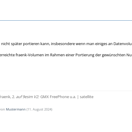
an nicht später portieren kann, insbesondere wenn man einiges an Datenvo
rreichte fraenk-Volumen im Rahmen einer Portierung der gewünschten Nu
fraenk, 2.
auf 9esim V2:
GMX FreePhone u.a.
| satellite
 von
Mustermann
(
11. August 2024
)