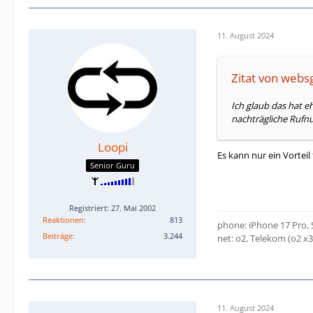
11. August 2024
Zitat von websg
Ich glaub das hat e
nachträgliche Rufn
Loopi
Es kann nur ein Vorteil
Senior Guru
Registriert: 27. Mai 2002
Reaktionen
813
phone: iPhone 17 Pro,
Beiträge
3.244
net: o2, Telekom (o2 x
11. August 2024