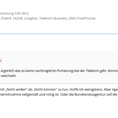
 Samsung S26 Ultra
3, fraenk 142GB, congstar, Telekom Business, GMX FreePhone)
i
tig ärgerlich das es keine nachträgliche Portierung bei der Telekom gibt. Kön
 wechseln.
 mit „Nicht wollen“ als „Nicht können“ zu tun. Hoffe ich wenigstens. Aber 
ermitnahme zeitgemäß und nötig ist. Oder die Bundesnetzagentur soll die