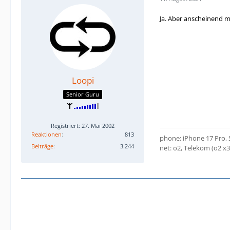
Ja. Aber anscheinend m
Loopi
Senior Guru
Registriert: 27. Mai 2002
Reaktionen
813
phone: iPhone 17 Pro,
Beiträge
3.244
net: o2, Telekom (o2 x