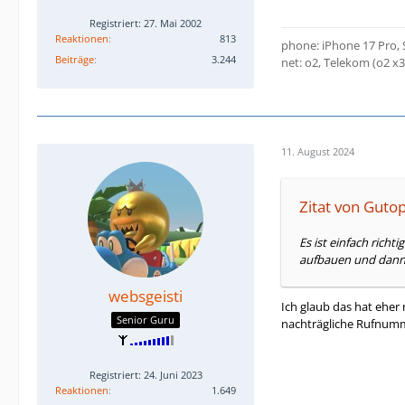
Registriert: 27. Mai 2002
Reaktionen
813
phone: iPhone 17 Pro,
Beiträge
3.244
net: o2, Telekom (o2 x
11. August 2024
Zitat von Gutop
Es ist einfach rich
aufbauen und dann
websgeisti
Ich glaub das hat eher
Senior Guru
nachträgliche Rufnumm
Registriert: 24. Juni 2023
Reaktionen
1.649