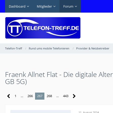
Dashboard
Mitglieder
Forum
Telefon-Treff
Rund ums mobile Telefonieren
Provider & Netzbetreiber
Fraenk Allnet Flat - Die digitale A
GB 5G)
1
…
266
267
268
…
443
11. August 2024