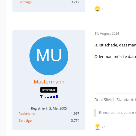
Beiträge
3.212
1
11. August 2024
Ja, ist schade, dass m
Oder man müsste das e
Mustermann
Inventar
Dua
l-SIM: 1. Standard: 
Registriert: 3. Mai 2005
Einmal editiert, zuletzt
Reaktionen
1.967
Beiträge
3.774
1