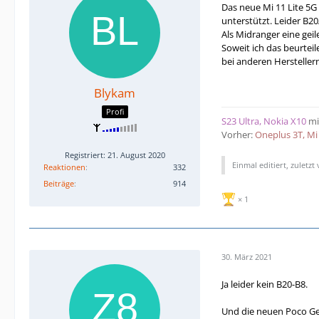
Das neue Mi 11 Lite 5
unterstützt. Leider B2
Als Midranger eine geil
Soweit ich das beurte
bei anderen Hersteller
Blykam
Profi
S23 Ultra, Nokia X10
mi
Vorher:
Oneplus 3T, Mi 
Registriert: 21. August 2020
Einmal editiert, zuletzt
Reaktionen
332
Beiträge
914
1
30. März 2021
Ja leider kein B20-B8.
Und die neuen Poco Ge