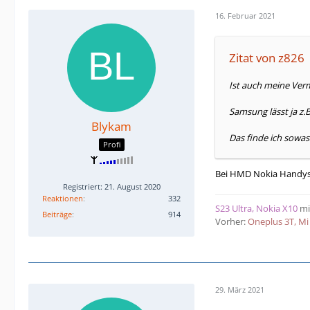
16. Februar 2021
Zitat von z826
Ist auch meine Ver
Samsung lässt ja z.
Blykam
Das finde ich sowa
Profi
Bei HMD Nokia Handys i
Registriert: 21. August 2020
Reaktionen
332
S23 Ultra, Nokia X10
mi
Beiträge
914
Vorher:
Oneplus 3T, Mi 
29. März 2021