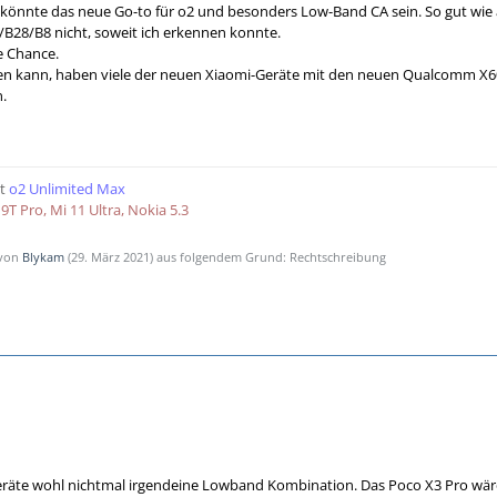
G könnte das neue Go-to für o2 und besonders Low-Band CA sein. So gut wi
0/B28/B8 nicht, soweit ich erkennen konnte.
e Chance.
ilen kann, haben viele der neuen Xiaomi-Geräte mit den neuen Qualcomm X
n.
t
o2 Unlimited Max
9T Pro, Mi 11 Ultra, Nokia 5.3
 von
Blykam
(
29. März 2021
) aus folgendem Grund: Rechtschreibung
räte wohl nichtmal irgendeine Lowband Kombination. Das Poco X3 Pro wäre