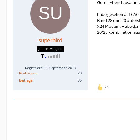
Guten Abend zusamme
habe gesehen auf CACo
Band 28 und 20 unterst
X24 Modem. Habe dann m
20/28 kombination ausg
superbird
Junior Mitglied
Registriert: 11. September 2018
Reaktionen
28
Beiträge
35
1