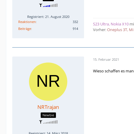
Registriert: 21. August 2020
Reaktionen
332
S23 Ultra, Nokia X10
mi
Beiträge
914
Vorher:
Oneplus 3T, Mi 
15. Februar 2021
Wieso schaffen es ma
NRTrajan
Newbie
Registriert: 14. März 2018