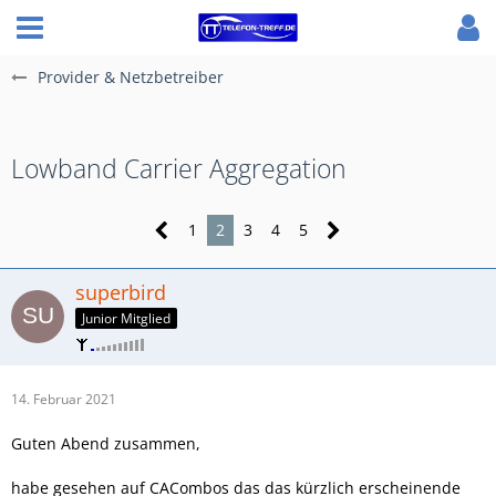
Provider & Netzbetreiber
Lowband Carrier Aggregation
1
2
3
4
5
superbird
Junior Mitglied
14. Februar 2021
Guten Abend zusammen,
habe gesehen auf CACombos das das kürzlich erscheinende