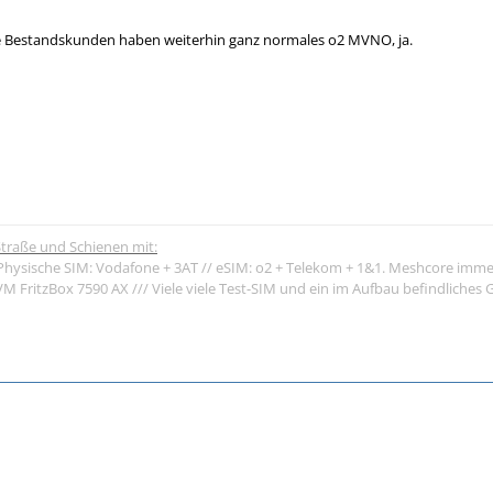
e Bestandskunden haben weiterhin ganz normales o2 MVNO, ja.
traße und Schienen mit:
Physische SIM: Vodafone + 3AT // eSIM: o2 + Telekom + 1&1. Meshcore imme
 FritzBox 7590 AX /// Viele viele Test-SIM und ein im Aufbau befindliche