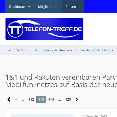
Dashboard
Mitglieder
Forum
Telefon-Treff
Rund ums mobile Telefonieren
Provider & Netzbetreiber
1&1 und Rakuten vereinbaren Partne
Mobilfunknetzes auf Basis der ne
1
…
112
113
114
…
120
11. Dezember 2023