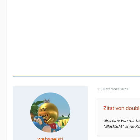
11. Dezember 2023
Zitat von doub
also eine von mir h
"BlackSIM" ohne Roa
websgeisti