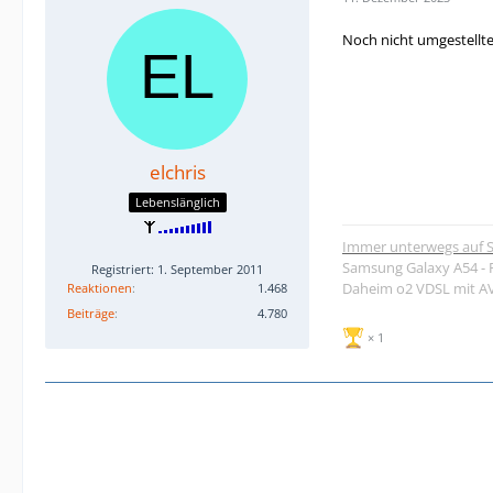
Noch nicht umgestellt
elchris
Lebenslänglich
Immer unterwegs auf S
Samsung Galaxy A54 - 
Registriert: 1. September 2011
Daheim o2 VDSL mit AVM
Reaktionen
1.468
Beiträge
4.780
1