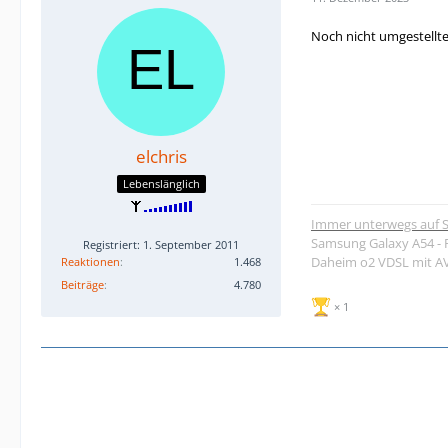
Noch nicht umgestellt
elchris
Lebenslänglich
Immer unterwegs auf S
Samsung Galaxy A54 - 
Registriert: 1. September 2011
Daheim o2 VDSL mit AVM
Reaktionen
1.468
Beiträge
4.780
1