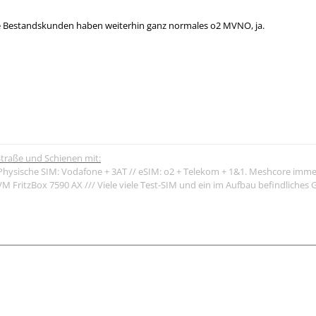
e Bestandskunden haben weiterhin ganz normales o2 MVNO, ja.
traße und Schienen mit:
Physische SIM: Vodafone + 3AT // eSIM: o2 + Telekom + 1&1. Meshcore imme
 FritzBox 7590 AX /// Viele viele Test-SIM und ein im Aufbau befindliche