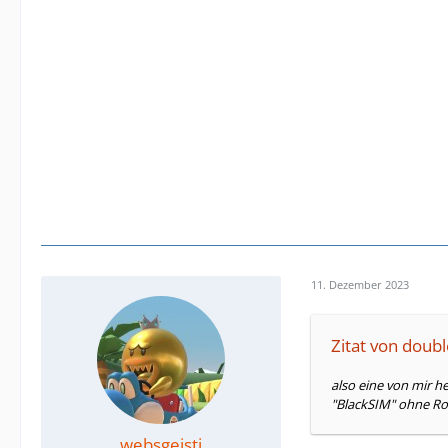
11. Dezember 2023
Zitat von doub
also eine von mir h
"BlackSIM" ohne Roa
websgeisti