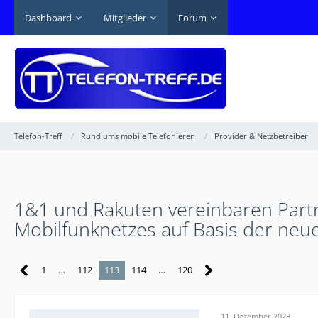
Dashboard
Mitglieder
Forum
Telefon-Treff
Rund ums mobile Telefonieren
Provider & Netzbetreiber
1&1 und Rakuten vereinbaren Partne
Mobilfunknetzes auf Basis der ne
1
…
112
113
114
…
120
11. Dezember 2023