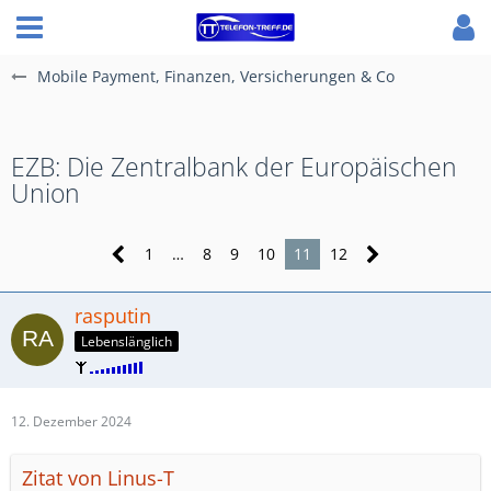
Mobile Payment, Finanzen, Versicherungen & Co
EZB: Die Zentralbank der Europäischen
Union
1
…
8
9
10
11
12
rasputin
Lebenslänglich
12. Dezember 2024
Zitat von Linus-T