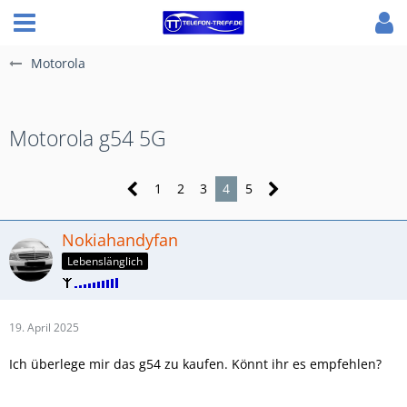
Motorola
Motorola g54 5G
1
2
3
4
5
Nokiahandyfan
Lebenslänglich
19. April 2025
Ich überlege mir das g54 zu kaufen. Könnt ihr es empfehlen?