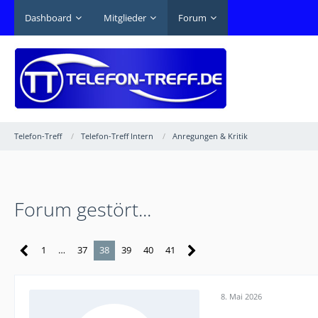
Dashboard
Mitglieder
Forum
Telefon-Treff
Telefon-Treff Intern
Anregungen & Kritik
Forum gestört...
1
…
37
38
39
40
41
8. Mai 2026