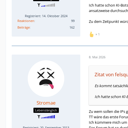
Ich hatte schon KI-Bot
ansatzweise durchsuch
Registriert: 14. Oktober 2024
Reaktionen
99
Zu dem Zeitpunkt würde
Beiträge
162
1
8. Mai 2026
Zitat von felsqu
Es kommt tatsächlic
Ich hatte schon KI-
Stromae
Lebenslänglich
Zu wem sollen die IPs 
TT wäre das erste Foru
Ich kümmere mich um e
Das Forum hat so durchs
Registriert: 20. September 2013