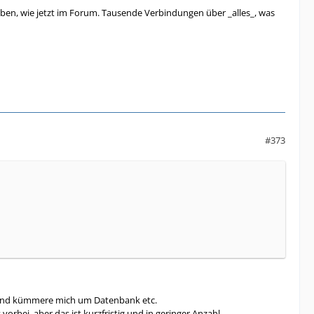
aben, wie jetzt im Forum. Tausende Verbindungen über _alles_, was
#373
r und kümmere mich um Datenbank etc.
rbei, aber das ist kurzfristig und in geringer Anzahl.