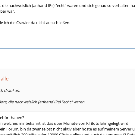
s, die nachweislich (anhand IPs) "echt" waren und sich genau so verhalten h
bar war.
 ich die Crawler da nicht ausschließen.
alle
h drauf an.
Bots, die nachweislich (anhand IPs) "echt" waren
gehört haben?
m welches mir bekannt ist das über Monate von KI Bots lahmgelegt wird.
in Forum, bin da zwar selbst nicht aktiv aber hoste es auf meinem Serve
chnittlich 200 Mitglieder / 2000 Gäste online und auch da kommen KI Bots vo