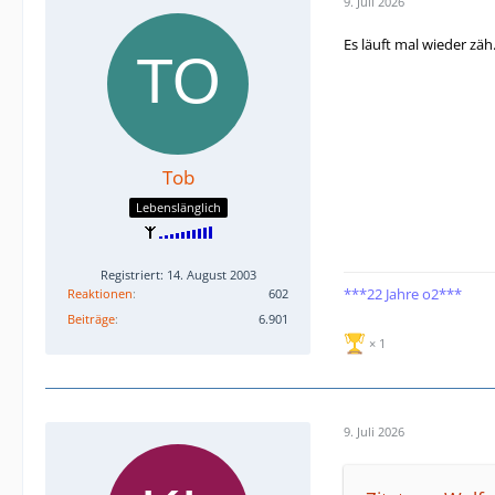
9. Juli 2026
Es läuft mal wieder zäh
Tob
Lebenslänglich
Registriert: 14. August 2003
***22 Jahre o2***
Reaktionen
602
Beiträge
6.901
1
9. Juli 2026