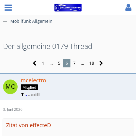
Mobilfunk Allgemein
​Der allgemeine 0179 Thread
1
…
5
6
7
…
18
mcelectro
Mitglied
3. Juni 2026
Zitat von effecteD