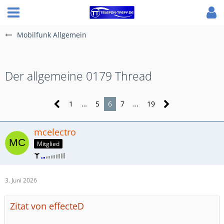
Mobilfunk Allgemein
​Der allgemeine 0179 Thread
1
…
5
6
7
…
19
mcelectro
Mitglied
3. Juni 2026
Zitat von effecteD