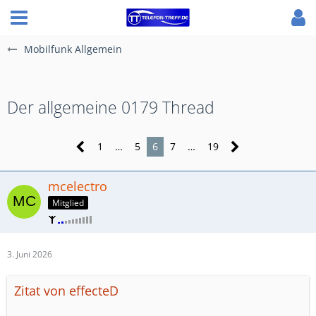
Mobilfunk Allgemein
​Der allgemeine 0179 Thread
1
…
5
6
7
…
19
mcelectro
Mitglied
3. Juni 2026
Zitat von effecteD