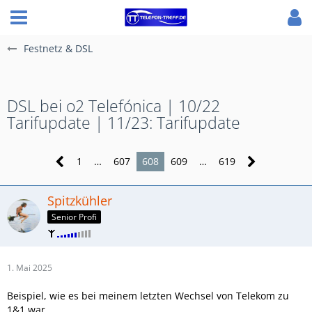
Festnetz & DSL
DSL bei o2 Telefónica | 10/22
Tarifupdate | 11/23: Tarifupdate
1
…
607
608
609
…
619
Spitzkühler
Senior Profi
1. Mai 2025
Beispiel, wie es bei meinem letzten Wechsel von Telekom zu
1&1 war.