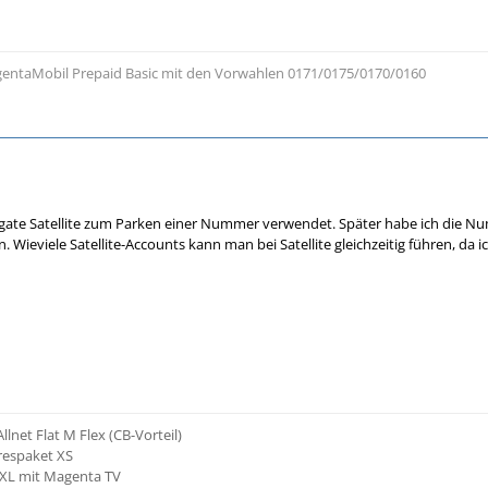
entaMobil Prepaid Basic mit den Vorwahlen 0171/0175/0170/0160
ipgate Satellite zum Parken einer Nummer verwendet. Später habe ich die 
en. Wieviele Satellite-Accounts kann man bei Satellite gleichzeitig führen, 
llnet Flat M Flex (CB-Vorteil)
hrespaket XS
XL mit Magenta TV