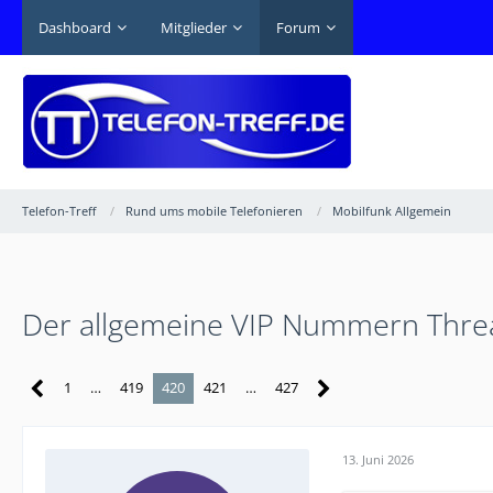
Dashboard
Mitglieder
Forum
Telefon-Treff
Rund ums mobile Telefonieren
Mobilfunk Allgemein
Der allgemeine VIP Nummern Thre
1
…
419
420
421
…
427
13. Juni 2026