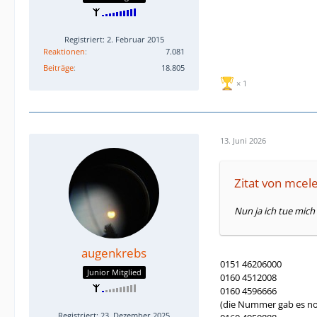
Registriert: 2. Februar 2015
Reaktionen
7.081
Beiträge
18.805
1
13. Juni 2026
Zitat von mcel
Nun ja ich tue mic
augenkrebs
0151 46206000
Junior Mitglied
0160 4512008
0160 4596666
(die Nummer gab es no
Registriert: 23. Dezember 2025