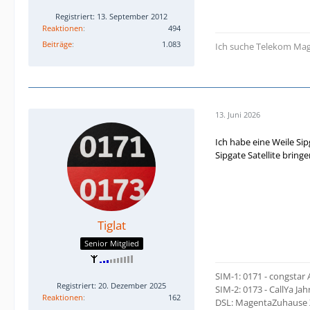
Registriert: 13. September 2012
Reaktionen
494
Beiträge
1.083
Ich suche Telekom Mag
13. Juni 2026
Ich habe eine Weile S
Sipgate Satellite bring
Tiglat
Senior Mitglied
SIM-1: 0171 - congstar A
Registriert: 20. Dezember 2025
SIM-2: 0173 - CallYa Ja
Reaktionen
162
DSL: MagentaZuhause 