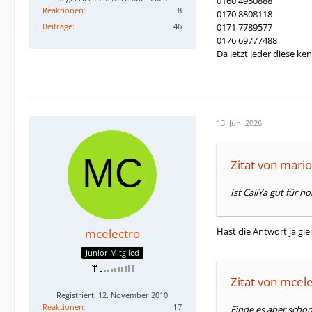
0160 4950888
Reaktionen
8
0170 8808118
Beiträge
46
0171 7789577
0176 69777488
Da jetzt jeder diese k
13. Juni 2026
Zitat von mario
Ist CallYa gut für 
Hast die Antwort ja gle
mcelectro
Junior Mitglied
Zitat von mcel
Registriert: 12. November 2010
Reaktionen
17
Finde es aber scho