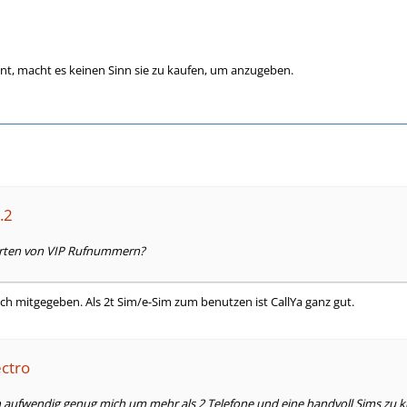
ennt, macht es keinen Sinn sie zu kaufen, um anzugeben.
.2
horten von VIP Rufnummern?
ich mitgegeben. Als 2t Sim/e-Sim zum benutzen ist CallYa ganz gut.
ectro
n aufwendig genug mich um mehr als 2 Telefone und eine handvoll Sims zu