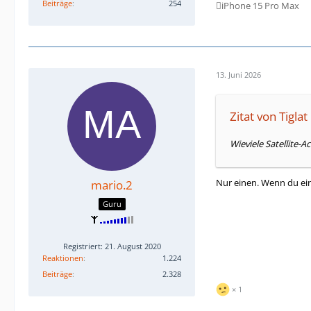
Beiträge
254

iPhone 15 Pro Max
13. Juni 2026
Zitat von Tiglat
Wieviele Satellite-
Nur einen. Wenn du ein
mario.2
Guru
Registriert: 21. August 2020
Reaktionen
1.224
Beiträge
2.328
1