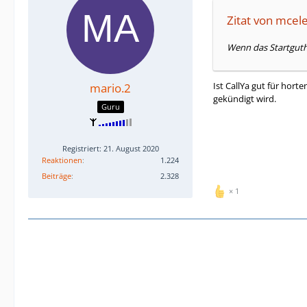
Zitat von mcel
Wenn das Startgutha
Ist CallYa gut für hor
mario.2
gekündigt wird.
Guru
Registriert: 21. August 2020
Reaktionen
1.224
Beiträge
2.328
1