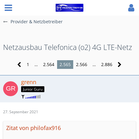
Provider & Netzbetreiber
Netzausbau Telefonica (o2) 4G LTE-Netz
1
…
2.564
2.565
2.566
…
2.886
grenn
Junior Guru
27. September 2021
Zitat von philofax916