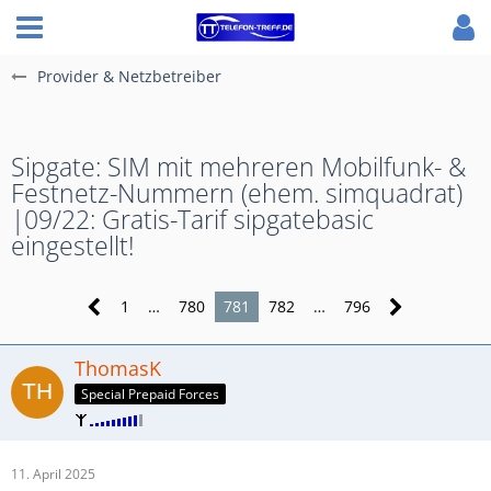
Provider & Netzbetreiber
Sipgate: SIM mit mehreren Mobilfunk- &
Festnetz-Nummern (ehem. simquadrat)
|09/22: Gratis-Tarif sipgatebasic
eingestellt!
1
…
780
781
782
…
796
ThomasK
Special Prepaid Forces
11. April 2025