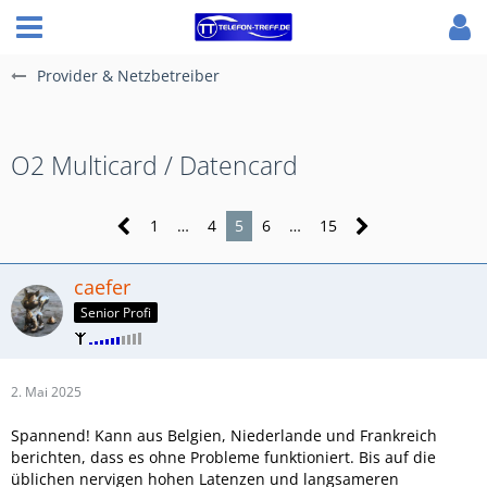
Provider & Netzbetreiber
O2 Multicard / Datencard
1
…
4
5
6
…
15
caefer
Senior Profi
2. Mai 2025
Spannend! Kann aus Belgien, Niederlande und Frankreich
berichten, dass es ohne Probleme funktioniert. Bis auf die
üblichen nervigen hohen Latenzen und langsameren