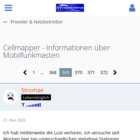
Provider & Netzbetreiber
Cellmapper - Informationen über
Mobilfunkmasten
1
…
368
369
370
371
372
Stromae
Lebenslänglich
31. Mai 2026
Ich hab mittlerweile die Lust verloren, ich versuche seit
Wochen hier bei unterschiedlichen Vodafone Stationen