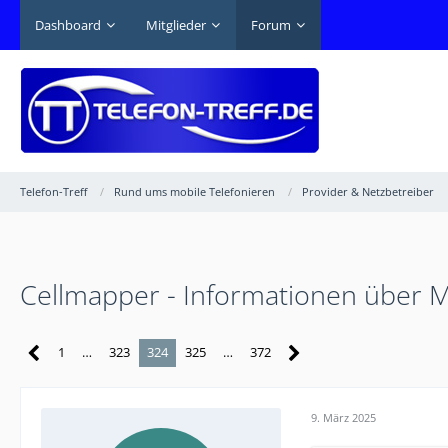
Dashboard
Mitglieder
Forum
Telefon-Treff
Rund ums mobile Telefonieren
Provider & Netzbetreiber
Cellmapper - Informationen über 
1
…
323
324
325
…
372
9. März 2025