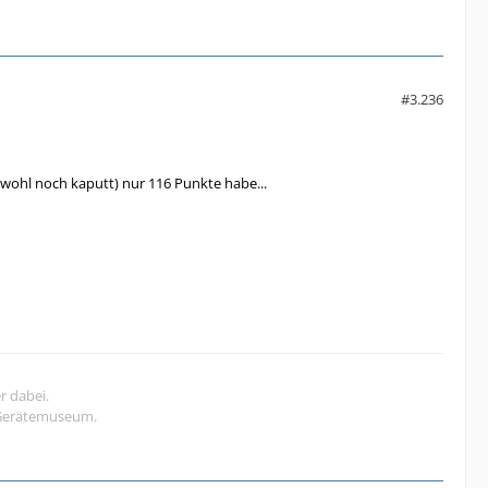
#3.236
wohl noch kaputt) nur 116 Punkte habe...
r dabei.
s Gerätemuseum.