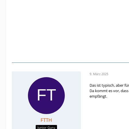
9. März 2025
Das ist typisch, aber f
Da kommt es vor, dass
empfängt.
FTTH
Junior Guru