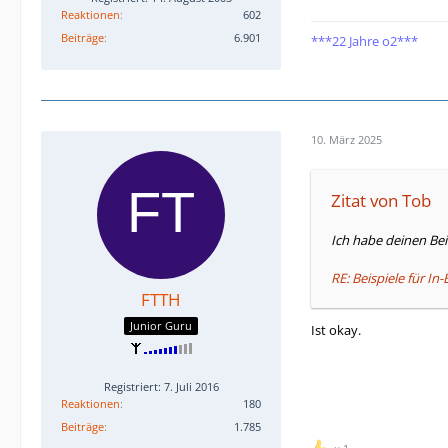
Reaktionen
602
Beiträge
6.901
***22 Jahre o2***
10. März 2025
Zitat von Tob
Ich habe deinen Be
RE: Beispiele für In
FTTH
Junior Guru
Ist okay.
Registriert: 7. Juli 2016
Reaktionen
180
Beiträge
1.785