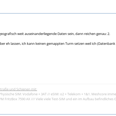
ografisch weit auseinanderliegende Daten sein, dann reichen genau: 2.
er eh lassen, ich kann keinen gemappten Turm setzen weil ich (Datenbank 
traße und Schienen mit:
Physische SIM: Vodafone + 3AT // eSIM: o2 + Telekom + 1&1. Meshcore imme
 FritzBox 7590 AX /// Viele viele Test-SIM und ein im Aufbau befindliche