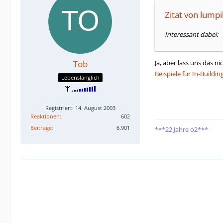
Zitat von lump
Interessant dabei:
Ja, aber lass uns das n
Tob
Beispiele für In-Buildi
Lebenslänglich
Registriert: 14. August 2003
Reaktionen
602
Beiträge
6.901
***22 Jahre o2***