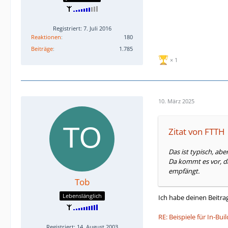
Registriert: 7. Juli 2016
Reaktionen
180
Beiträge
1.785
1
10. März 2025
Zitat von FTTH
Das ist typisch, ab
Da kommt es vor, d
empfängt.
Tob
Lebenslänglich
Ich habe deinen Beitra
RE: Beispiele für In-Bu
Registriert: 14. August 2003