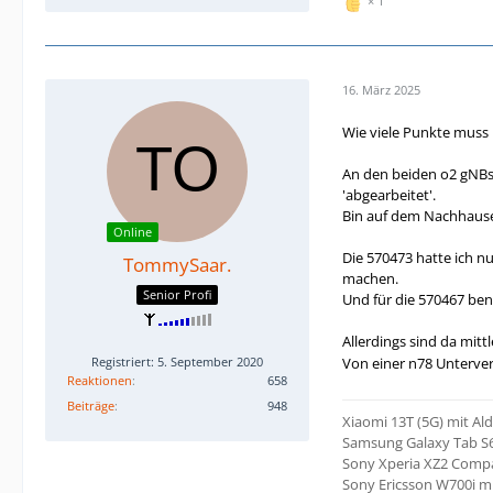
1
16. März 2025
Wie viele Punkte muss 
An den beiden o2 gNBs
'abgearbeitet'.
Bin auf dem Nachhause
Online
Die 570473 hatte ich n
TommySaar.
machen.
Senior Profi
Und für die 570467 ben
Allerdings sind da mit
Registriert: 5. September 2020
Von einer n78 Unterver
Reaktionen
658
Beiträge
948
Xiaomi 13T (5G) mit Al
Samsung Galaxy Tab S6
Sony Xperia XZ2 Compa
Sony Ericsson W700i 