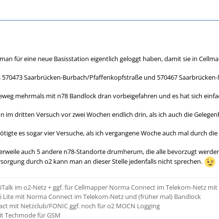
man für eine neue Basisstation eigentlich geloggt haben, damit sie in Cellm
 570473 Saarbrücken-Burbach/Pfaffenkopfstraße und 570467 Saarbrücken-Ma
weg mehrmals mit n78 Bandlock dran vorbeigefahren und es hat sich einfac
un im dritten Versuch vor zwei Wochen endlich drin, als ich auch die Gelege
ötigte es sogar vier Versuche, als ich vergangene Woche auch mal durch d
tlerweile auch 5 andere n78-Standorte drumherum, die alle bevorzugt werden
sorgung durch o2 kann man an dieser Stelle jedenfalls nicht sprechen.
diTalk im o2-Netz + ggf. für Cellmapper Norma Connect im Telekom-Netz mi
 Lite mit Norma Connect im Telekom-Netz und (früher mal) Bandlock
ct mit Netzclub/FONIC ggf. noch für o2 MOCN Logging
mit Techmode für GSM