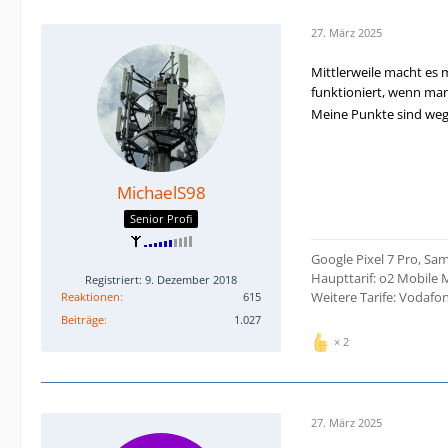
27. März 2025
Mittlerweile macht es 
funktioniert, wenn man
Meine Punkte sind weg 
MichaelS98
Senior Profi
Google Pixel 7 Pro, Sa
Haupttarif: o2 Mobile 
Registriert: 9. Dezember 2018
Weitere Tarife: Vodaf
Reaktionen
615
Beiträge
1.027
2
27. März 2025