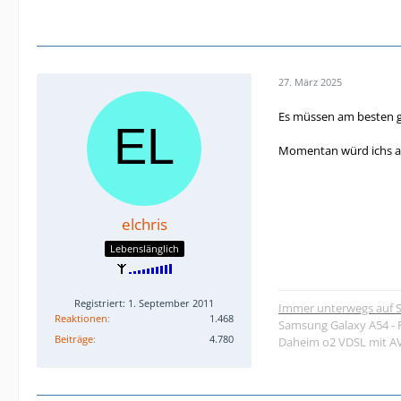
27. März 2025
Es müssen am besten ge
Momentan würd ichs ab
elchris
Lebenslänglich
Registriert: 1. September 2011
Immer unterwegs auf S
Reaktionen
1.468
Samsung Galaxy A54 - 
Beiträge
4.780
Daheim o2 VDSL mit AVM