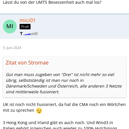
Bei der Frequenzauktion 2010 hätte man das noch sehr gut
Lässt du von der UMTS Besessenheit auch mal los?
korrigieren können, wahrscheinlich auch bei der
Frequenzauktion 2015 noch halbwegs, aber jetzt ist der Zug
abgefahren.
mici01
Profi
Aber um zu o2 zurück zu kommen:
In den letzten Jahren seit Herbst 2018 und vorallem seit
Sommer 2021 macht o2 jetzt wirklich sehr viel auch
5. Juni 2024
ausserhalb der Grossstädte und Ballungsräume, auch wenn
es noch nicht immer reicht um zu Vodafone und vorallem
Zitat von Stromae
zur Telekom aufzuschliessen.
Gut man muss zugeben von "Drei" ist nicht mehr so viel
Wenn o2 davon nur die Hälfte gemacht hätte, aber dafür
übrig, selbstständig ist man nur noch in
deutlich früher, ich sagt jetzt mal so 2008-2014, erstmal
Dänemark/Schweden und Österreich, alle anderen 3 Netzte
2008-2011 mehr UMTS und 2012-2014 mehr LTE gebaut
sind mittlerweile fusioniert.
hätte, dann hätte es viel mehr bewirkt.
UK ist noch nicht Fusioniert, da hat die CMA noch ein Wörtchen
mit zu sprechen
3 Hong Kong und Irland gibt es auch noch. Und Wind3 in
Italien gehört inzwischen auch wieder zu 100% Hutchinson.