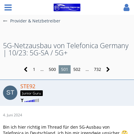
Provider & Netzbetreiber
5G-Netzausbau von Telefonica Germany
| 10/23: 5G-SA / 5G+
1
…
500
501
502
…
732
STE92
Junior Guru
4. Juni 2024
Bin ich hier richtig im Thread für den 5G-Ausbau von
Telefonica in Deutschland, ich bin mir irgendwie unsicher