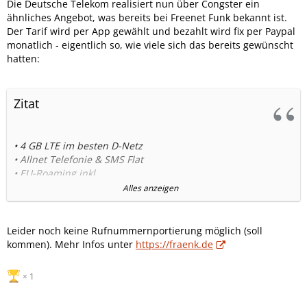
Die Deutsche Telekom realisiert nun über Congster ein
ähnliches Angebot, was bereits bei Freenet Funk bekannt ist.
Der Tarif wird per App gewählt und bezahlt wird fix per Paypal
monatlich - eigentlich so, wie viele sich das bereits gewünscht
hatten:
Zitat
• 4 GB LTE im besten D-Netz
• Allnet Telefonie & SMS Flat
• EU-Roaming inkl.
• Per PayPal zahlen
Alles anzeigen
• Monatlich kündbar
• Wifi-Calling und VoLTE dabei
=> 10€/Monat.
Leider noch keine Rufnummernportierung möglich (soll
kommen). Mehr Infos unter
https://fraenk.de
Funktionsweise
1. Hol dir die fraenk App.
1
2. Registrier dich mit deinem PayPal Konto.
3. Erhalte in wenigen Tagen deine SIM-Karte.