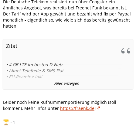
Die Deutsche Telekom realisiert nun über Congster ein
ähnliches Angebot, was bereits bei Freenet Funk bekannt ist.
Der Tarif wird per App gewählt und bezahlt wird fix per Paypal
monatlich - eigentlich so, wie viele sich das bereits gewünscht
hatten:
Zitat
• 4 GB LTE im besten D-Netz
• Allnet Telefonie & SMS Flat
• EU-Roaming inkl.
• Per PayPal zahlen
Alles anzeigen
• Monatlich kündbar
• Wifi-Calling und VoLTE dabei
=> 10€/Monat.
Leider noch keine Rufnummernportierung möglich (soll
kommen). Mehr Infos unter
https://fraenk.de
Funktionsweise
1. Hol dir die fraenk App.
1
2. Registrier dich mit deinem PayPal Konto.
3. Erhalte in wenigen Tagen deine SIM-Karte.