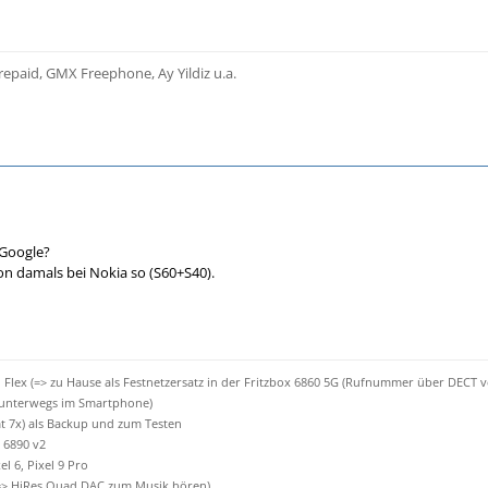
epaid, GMX Freephone, Ay Yildiz u.a.
i Google?
on damals bei Nokia so (S60+S40).
lex (=> zu Hause als Festnetzersatz in der Fritzbox 6860 5G (Rufnummer über DECT v
 unterwegs im Smartphone)
 7x) als Backup und zum Testen
 6890 v2
xel 6, Pixel 9 Pro
=> HiRes Quad DAC zum Musik hören)