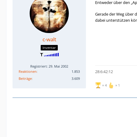
Entweder über den „App
Gerade der Weg über den
dabei unterstützen kö
c-walt
Inventar
Registriert: 29. Mai 2002
28:6:42:12
Reaktionen
1.853
Beiträge
3.609
4
1