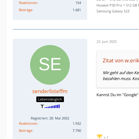
Reaktionen
154
Huawei P30 Pro + 512 GB 
Beiträge
1.681
Samsung Galaxy S23
23. Juni 2025
Zitat von w.eri
Mir geht auf den Ke
bezahlen muss. Kost
senderlisteffm
Kannst Du im "Google" 
Lebenslänglich
Registriert: 28. Mai 2002
Reaktionen
1.932
Beiträge
7.790
1