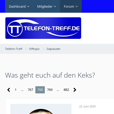
Dashboard
Mitglieder
Forum
Telefon-Treff
Offtopic
Geplauder
Was geht euch auf den Keks?
1
…
767
768
769
…
882
22. Juni 2025