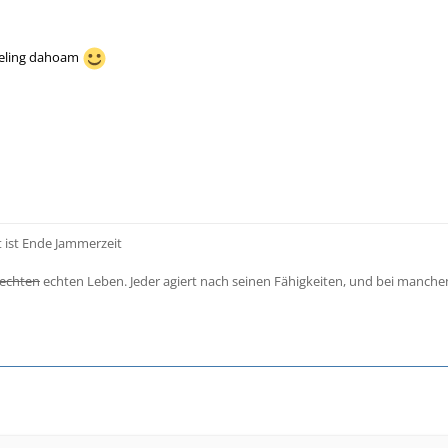
feeling dahoam
t ist Ende Jammerzeit
echten
echten Leben. Jeder agiert nach seinen Fähigkeiten, und bei manch