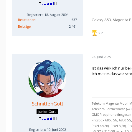
Registriert: 18. August 2004
Galaxy A53, Magenta Pr
Reaktionen
637
Beiträge
2.461
2
23. Juni 2025
Ist das wirklich nur be
Ich meine, das war sch
SchnittenGott
Telekom Magenta Mobil M F
Telekom Partnerkarte (=>
Junior Guru
GMX Freephone (insgesamt
Fritzbox 6860 5G, 6850 5G,
Pixel 4a(2x), Pixel 5(2x), Pi
Registriert: 10. Juni 2002
LG G7 + 512 GB microSD (