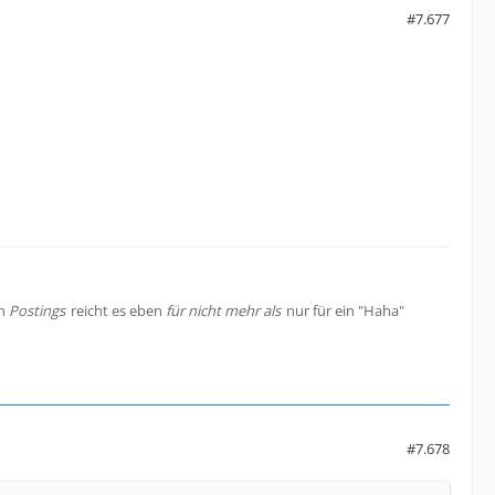
#7.677
en
Postings
reicht es eben
für nicht mehr als
nur für ein "Haha"
#7.678