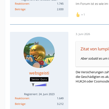
Im Forum ist es wie im
Reaktionen
1.745
Beiträge
2.830
1
3. Juni 2026
Zitat von lump
Aber sobald es um H
Die Versicherungen zah
websgeisti
die Geschädigten es akze
Senior Guru
HUK24 oder Cosmosdir
Registriert: 24. Juni 2023
Reaktionen
1.649
Beiträge
3.212