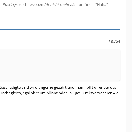
en
Postings
reicht es eben
für nicht mehr als
nur für ein "Haha"
#8.754
 Geschädigte sind wird ungerne gezahlt und man hofft offenbar das
echt gleich, egal ob teure Allianz oder „billige“ Direktversicherer wie