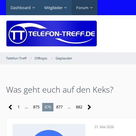
Dashboard
Mitglieder
Forum
Telefon-Treff
Offtopic
Geplauder
Was geht euch auf den Keks?
1
…
875
876
877
…
882
31. Mai 2026