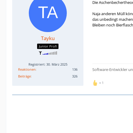
Die Aschenbechertheorie
Naja anderen Müll kön
das unbedingt machen mu
Bleiben noch Bierflasch
Tayku
Junior Profi
Registriert: 30. März 2025
Software-Entwickler u
Reaktionen
136
Beiträge
326
1