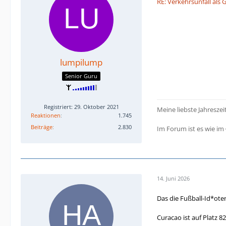
RE: Verkehrsunfall als 
lumpilump
Senior Guru
Registriert: 29. Oktober 2021
Meine liebste Jahreszei
Reaktionen
1.745
Beiträge
2.830
Im Forum ist es wie im
14. Juni 2026
Das die Fußball-Id*ote
Curacao ist auf Platz 8