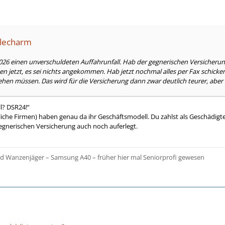
glecharm
2026 einen unverschuldeten Auffahrunfall. Hab der gegnerischen Versiche
en jetzt, es sei nichts angekommen. Hab jetzt nochmal alles per Fax schicken
ehen müssen. Das wird für die Versicherung dann zwar deutlich teurer, aber
l? DSR24!“
nliche Firmen) haben genau da ihr Geschäftsmodell. Du zahlst als Geschädigt
gnerischen Versicherung auch noch auferlegt.
nd Wanzenjäger – Samsung A40 – früher hier mal Seniorprofi gewesen