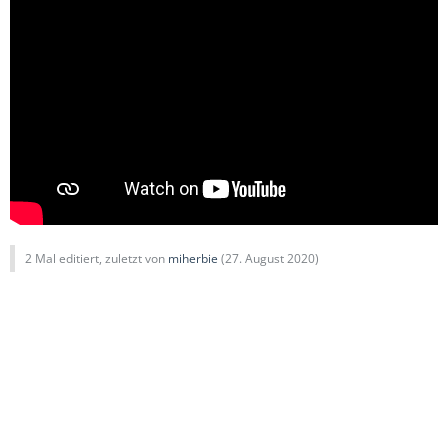
2 Mal editiert, zuletzt von
miherbie
(
27. August 2020
)