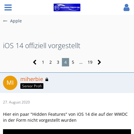
Apple
iOS 14 offiziell vorgestellt
1
2
3
4
5
…
19
miherbie
Senior Profi
27. August 2020
Hier ein paar "Hidden Features" von iOS 14 die auf der WWDC
in der Form nicht vorgestellt wurden