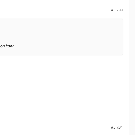
#5.733
ten kann.
#5.734