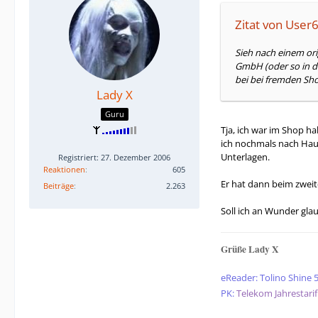
Zitat von User
Sieh nach einem or
GmbH (oder so in de
bei bei fremden Sho
Lady X
Guru
Tja, ich war im Shop h
ich nochmals nach Hau
Unterlagen.
Registriert: 27. Dezember 2006
Reaktionen
605
Er hat dann beim zweit
Beiträge
2.263
Soll ich an Wunder glau
Grüße Lady X
eReader: Tolino Shine 
PK:
Telekom Jahrestarif