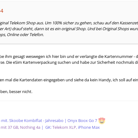
64
iginal Telekom Shop aus. Um 100% sicher zu gehen, schau auf den Kassenze
r Art) drauf steht, dann ist es ein original Shop. Und bei Original Shops wu
ps, Online oder Telefon.
abe ihm gesagt weswegen ich hier bin und er verlangte die Kartennummer - d
se. Die eSim Kartenverpackung suchen und habe zur Sicherheit nochmals d
en mal die Kartendaten eingegeben und siehe da kein Handy, ich soll auf ei
ben, besser nicht.
5 mit. Skoobe Kombiflat - Jahresabo | Onyx Boox Go 7
 mit 37 GB, Nothing 4a
|
GK:
Telekom XLP
,
iPhone Max