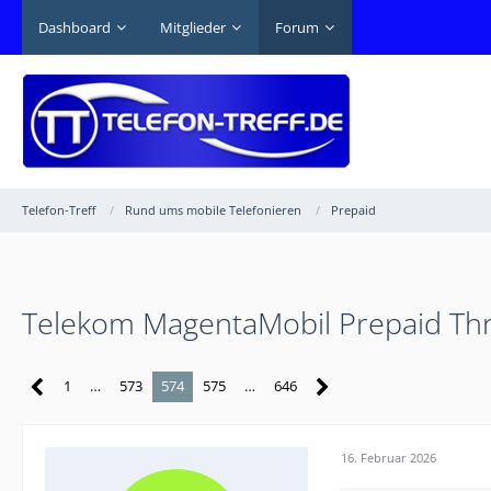
Dashboard
Mitglieder
Forum
Telefon-Treff
Rund ums mobile Telefonieren
Prepaid
Telekom MagentaMobil Prepaid Th
1
…
573
574
575
…
646
16. Februar 2026