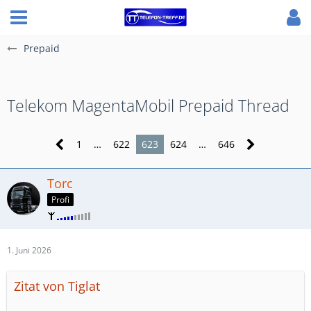
Prepaid
Telekom MagentaMobil Prepaid Thread
1
…
622
623
624
…
646
Torc
Profi
1. Juni 2026
Zitat von Tiglat