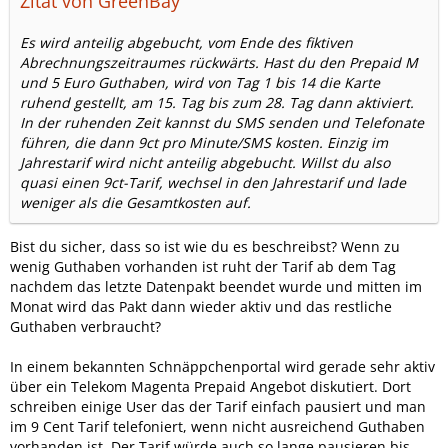
Zitat von GreenBay
Es wird anteilig abgebucht, vom Ende des fiktiven
Abrechnungszeitraumes rückwärts. Hast du den Prepaid M
und 5 Euro Guthaben, wird von Tag 1 bis 14 die Karte
ruhend gestellt, am 15. Tag bis zum 28. Tag dann aktiviert.
In der ruhenden Zeit kannst du SMS senden und Telefonate
führen, die dann 9ct pro Minute/SMS kosten. Einzig im
Jahrestarif wird nicht anteilig abgebucht. Willst du also
quasi einen 9ct-Tarif, wechsel in den Jahrestarif und lade
weniger als die Gesamtkosten auf.
Bist du sicher, dass so ist wie du es beschreibst? Wenn zu
wenig Guthaben vorhanden ist ruht der Tarif ab dem Tag
nachdem das letzte Datenpakt beendet wurde und mitten im
Monat wird das Pakt dann wieder aktiv und das restliche
Guthaben verbraucht?
In einem bekannten Schnäppchenportal wird gerade sehr aktiv
über ein Telekom Magenta Prepaid Angebot diskutiert. Dort
schreiben einige User das der Tarif einfach pausiert und man
im 9 Cent Tarif telefoniert, wenn nicht ausreichend Guthaben
vorhanden ist. Der Tarif würde auch so lange pausieren bis