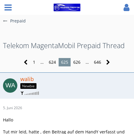
Prepaid
Telekom MagentaMobil Prepaid Thread
1
…
624
625
626
…
646
walib
Newbie
5. Juni 2026
Hallo
Tut mir leid, hatte , den Beitrag auf dem HandY verfasst und