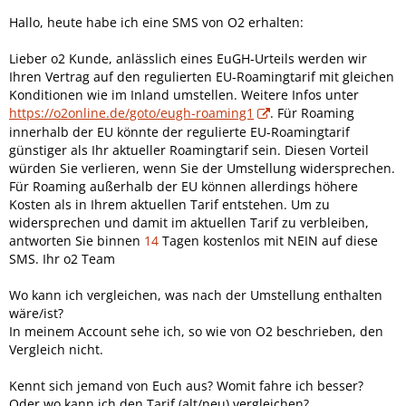
Hallo, heute habe ich eine SMS von O2 erhalten:
Lieber o2 Kunde, anlässlich eines EuGH-Urteils werden wir
Ihren Vertrag auf den regulierten EU-Roamingtarif mit gleichen
Konditionen wie im Inland umstellen. Weitere Infos unter
https://o2online.de/goto/eugh-roaming1
. Für Roaming
innerhalb der EU könnte der regulierte EU-Roamingtarif
günstiger als Ihr aktueller Roamingtarif sein. Diesen Vorteil
würden Sie verlieren, wenn Sie der Umstellung widersprechen.
Für Roaming außerhalb der EU können allerdings höhere
Kosten als in Ihrem aktuellen Tarif entstehen. Um zu
widersprechen und damit im aktuellen Tarif zu verbleiben,
antworten Sie binnen
14
Tagen kostenlos mit NEIN auf diese
SMS. Ihr o2 Team
Wo kann ich vergleichen, was nach der Umstellung enthalten
wäre/ist?
In meinem Account sehe ich, so wie von O2 beschrieben, den
Vergleich nicht.
Kennt sich jemand von Euch aus? Womit fahre ich besser?
Oder wo kann ich den Tarif (alt/neu) vergleichen?