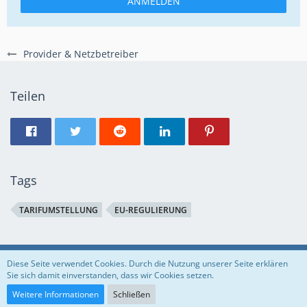
ANMELDEN
Provider & Netzbetreiber
Teilen
Tags
TARIFUMSTELLUNG
EU-REGULIERUNG
Regeln
Datenschutzerklärung
Impressum
Diese Seite verwendet Cookies. Durch die Nutzung unserer Seite erklären
Sie sich damit einverstanden, dass wir Cookies setzen.
Community-Software:
WoltLab Suite™
Weitere Informationen
Schließen