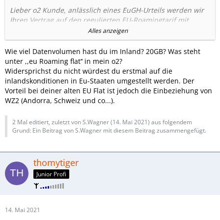
Lieber o2 Kunde, anlässlich eines EuGH-Urteils werden wir
Ihren Vertrag auf den regulierten EU-Roamingtarif mit
gleichen Konditionen wie im Inland umstellen. Weitere Infos
Alles anzeigen
unter
https://o2online.de/goto/eugh-roaming1
. Für
Roaming innerhalb der EU könnte der regulierte EU-
Wie viel Datenvolumen hast du im Inland? 20GB? Was steht
Roamingtarif günstiger als Ihr aktueller Roamingtarif sein.
unter ,,eu Roaming flat‘‘ in mein o2?
Diesen Vorteil würden Sie verlieren, wenn Sie der
Widersprichst du nicht würdest du erstmal auf die
Umstellung widersprechen. Für Roaming außerhalb der EU
inlandskonditionen in Eu-Staaten umgestellt werden. Der
können allerdings höhere Kosten als in Ihrem aktuellen Tarif
Vorteil bei deiner alten EU Flat ist jedoch die Einbeziehung von
entstehen. Um zu widersprechen und damit im aktuellen
WZ2 (Andorra, Schweiz und co...).
Tarif zu verbleiben, antworten Sie binnen
14
Tagen
kostenlos mit NEIN auf diese SMS. Ihr o2 Team
2 Mal editiert, zuletzt von S.Wagner (
14. Mai 2021
) aus folgendem
Grund: Ein Beitrag von S.Wagner mit diesem Beitrag zusammengefügt.
Wo kann ich vergleichen, was nach der Umstellung
enthalten wäre/ist?
In meinem Account sehe ich, so wie von O2 beschrieben,
thomytiger
den Vergleich nicht.
Junior Profi
Kennt sich jemand von Euch aus? Womit fahre ich besser?
Oder wo kann ich den Tarif (alt/neu) vergleichen?
Mein momentaner Tarif ist: O2 Blue All-in L Flex (2015)
14. Mai 2021