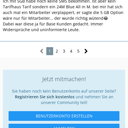
Ich mit 5GB habe noch keine SMS bekommen. Ist aber kein
Tarifhaus Tarif sondern ein 24M Blue All in M. bei mir hat sich
auch mal ein Mitarbeiter verplappert, er sagte die 5 GB Option
wäre nur für Mitarbeiter… der wurde richtig wütend😂
Dabei war diese ja für Base Kunden gedacht. Immer
Widersprüche und uninformierte Leute.
1
2
3
4
5
Jetzt mitmachen!
Sie haben noch kein Benutzerkonto auf unserer Seite?
Registrieren Sie sich kostenlos
und nehmen Sie an
unserer Community teil!
BENUTZERKONTO ERSTELLEN