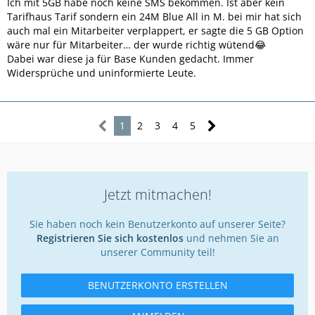
Ich mit 5GB habe noch keine SMS bekommen. Ist aber kein
Tarifhaus Tarif sondern ein 24M Blue All in M. bei mir hat sich
auch mal ein Mitarbeiter verplappert, er sagte die 5 GB Option
wäre nur für Mitarbeiter… der wurde richtig wütend😂
Dabei war diese ja für Base Kunden gedacht. Immer
Widersprüche und uninformierte Leute.
1
2
3
4
5
Jetzt mitmachen!
Sie haben noch kein Benutzerkonto auf unserer Seite?
Registrieren Sie sich kostenlos
und nehmen Sie an
unserer Community teil!
BENUTZERKONTO ERSTELLEN