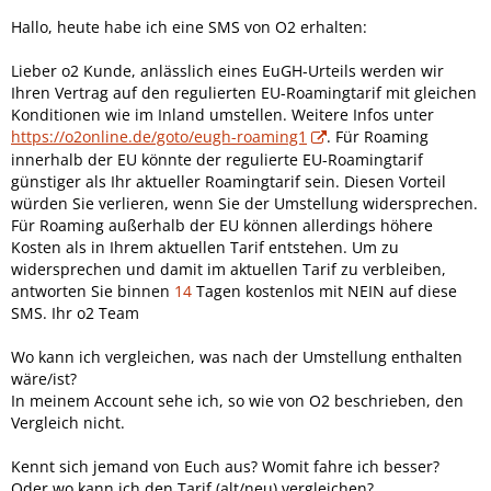
Hallo, heute habe ich eine SMS von O2 erhalten:
Lieber o2 Kunde, anlässlich eines EuGH-Urteils werden wir
Ihren Vertrag auf den regulierten EU-Roamingtarif mit gleichen
Konditionen wie im Inland umstellen. Weitere Infos unter
https://o2online.de/goto/eugh-roaming1
. Für Roaming
innerhalb der EU könnte der regulierte EU-Roamingtarif
günstiger als Ihr aktueller Roamingtarif sein. Diesen Vorteil
würden Sie verlieren, wenn Sie der Umstellung widersprechen.
Für Roaming außerhalb der EU können allerdings höhere
Kosten als in Ihrem aktuellen Tarif entstehen. Um zu
widersprechen und damit im aktuellen Tarif zu verbleiben,
antworten Sie binnen
14
Tagen kostenlos mit NEIN auf diese
SMS. Ihr o2 Team
Wo kann ich vergleichen, was nach der Umstellung enthalten
wäre/ist?
In meinem Account sehe ich, so wie von O2 beschrieben, den
Vergleich nicht.
Kennt sich jemand von Euch aus? Womit fahre ich besser?
Oder wo kann ich den Tarif (alt/neu) vergleichen?