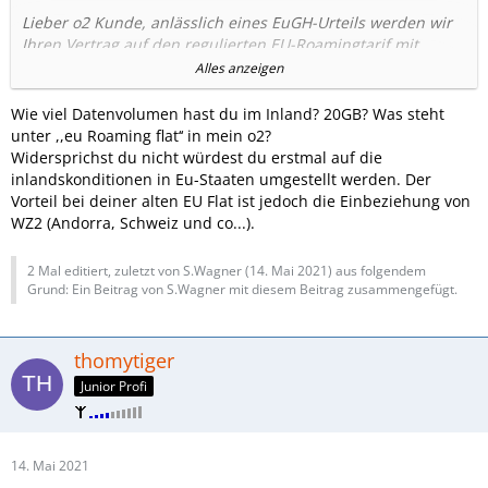
Lieber o2 Kunde, anlässlich eines EuGH-Urteils werden wir
Ihren Vertrag auf den regulierten EU-Roamingtarif mit
gleichen Konditionen wie im Inland umstellen. Weitere Infos
Alles anzeigen
unter
https://o2online.de/goto/eugh-roaming1
. Für
Roaming innerhalb der EU könnte der regulierte EU-
Wie viel Datenvolumen hast du im Inland? 20GB? Was steht
Roamingtarif günstiger als Ihr aktueller Roamingtarif sein.
unter ,,eu Roaming flat‘‘ in mein o2?
Diesen Vorteil würden Sie verlieren, wenn Sie der
Widersprichst du nicht würdest du erstmal auf die
Umstellung widersprechen. Für Roaming außerhalb der EU
inlandskonditionen in Eu-Staaten umgestellt werden. Der
können allerdings höhere Kosten als in Ihrem aktuellen Tarif
Vorteil bei deiner alten EU Flat ist jedoch die Einbeziehung von
entstehen. Um zu widersprechen und damit im aktuellen
WZ2 (Andorra, Schweiz und co...).
Tarif zu verbleiben, antworten Sie binnen
14
Tagen
kostenlos mit NEIN auf diese SMS. Ihr o2 Team
2 Mal editiert, zuletzt von S.Wagner (
14. Mai 2021
) aus folgendem
Grund: Ein Beitrag von S.Wagner mit diesem Beitrag zusammengefügt.
Wo kann ich vergleichen, was nach der Umstellung
enthalten wäre/ist?
In meinem Account sehe ich, so wie von O2 beschrieben,
thomytiger
den Vergleich nicht.
Junior Profi
Kennt sich jemand von Euch aus? Womit fahre ich besser?
Oder wo kann ich den Tarif (alt/neu) vergleichen?
Mein momentaner Tarif ist: O2 Blue All-in L Flex (2015)
14. Mai 2021