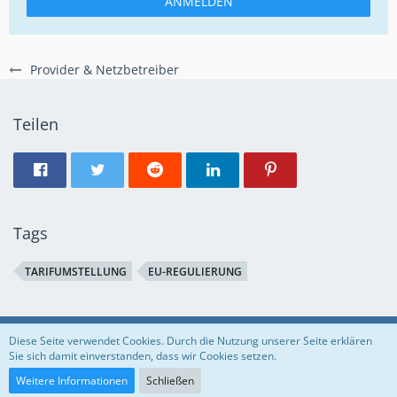
ANMELDEN
Provider & Netzbetreiber
Teilen
Tags
TARIFUMSTELLUNG
EU-REGULIERUNG
Regeln
Datenschutzerklärung
Impressum
Diese Seite verwendet Cookies. Durch die Nutzung unserer Seite erklären
Sie sich damit einverstanden, dass wir Cookies setzen.
Community-Software:
WoltLab Suite™
Weitere Informationen
Schließen